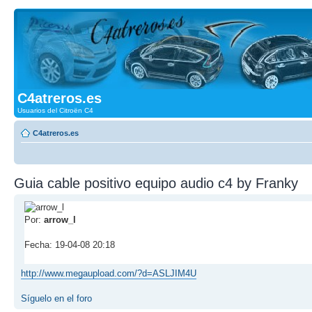
C4atreros.es
Usuarios del Citroën C4
C4atreros.es
Guia cable positivo equipo audio c4 by Franky
Por:
arrow_l
Fecha: 19-04-08 20:18
http://www.megaupload.com/?d=ASLJIM4U
Síguelo en el foro