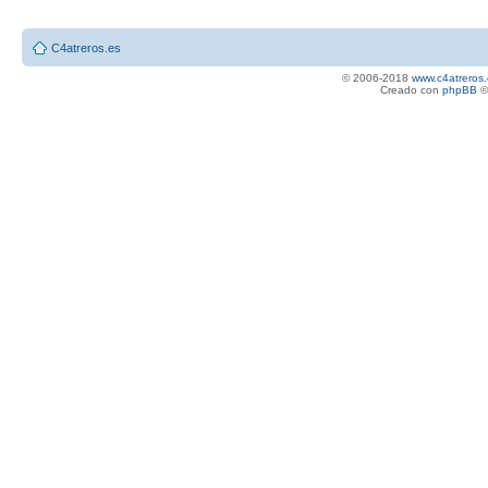
C4atreros.es
© 2006-2018
www.c4atreros.
Creado con
phpBB
©