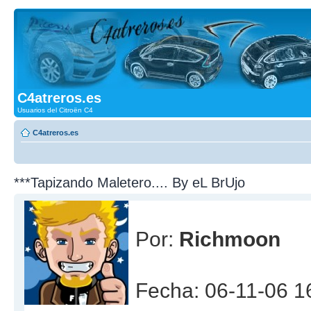
C4atreros.es
Usuarios del Citroën C4
C4atreros.es
***Tapizando Maletero.... By eL BrUjo
Por:
Richmoon
Fecha: 06-11-06 1