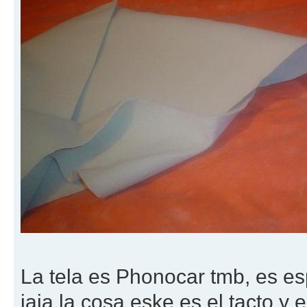
La tela es Phonocar tmb, es es
jaja la cosa eske es el tacto y 