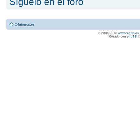
Síguelo en el foro
C4atreros.es
© 2006-2018
www.c4atreros.
Creado con
phpBB
©