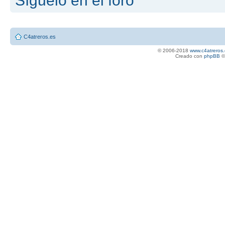
Síguelo en el foro
C4atreros.es
© 2006-2018
www.c4atreros.
Creado con
phpBB
©