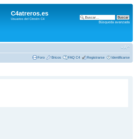
C4atreros.es
Usuarios del Citroën C4
Búsqueda avanzada
Foro
Bricos
FAQ C4
Registrarse
Identificarse