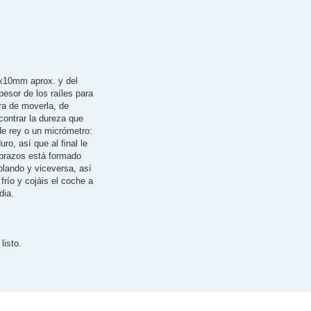
15x10mm aprox. y del
esor de los raíles para
ra de moverla, de
contrar la dureza que
de rey o un micrómetro:
, así que al final le
brazos está formado
blando y viceversa, así
río y cojáis el coche a
dia.
listo.