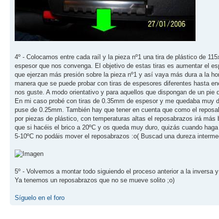
4º - Colocamos entre cada raíl y la pieza nº1 una tira de plástico de 1
espesor que nos convenga. El objetivo de estas tiras es aumentar el esp
que ejerzan más presión sobre la pieza nº1 y así vaya más dura a la ho
manera que se puede probar con tiras de espesores diferentes hasta en
nos guste. A modo orientativo y para aquellos que dispongan de un pie 
En mi caso probé con tiras de 0.35mm de espesor y me quedaba muy duro
puse de 0.25mm. También hay que tener en cuenta que como el reposa
por piezas de plástico, con temperaturas altas el reposabrazos irá más 
que si hacéis el brico a 20ºC y os queda muy duro, quizás cuando haga f
5-10ºC no podáis mover el reposabrazos :o( Buscad una dureza interme
5º - Volvemos a montar todo siguiendo el proceso anterior a la inversa y 
Ya tenemos un reposabrazos que no se mueve solito ;o)
Síguelo en el foro