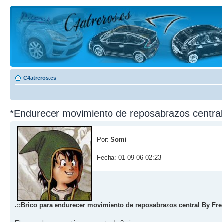
C4atreros.es
*Endurecer movimiento de reposabrazos centr
Por:
Somi
Fecha: 01-09-06 02:23
.::Brico para endurecer movimiento de reposabrazos central By Fr