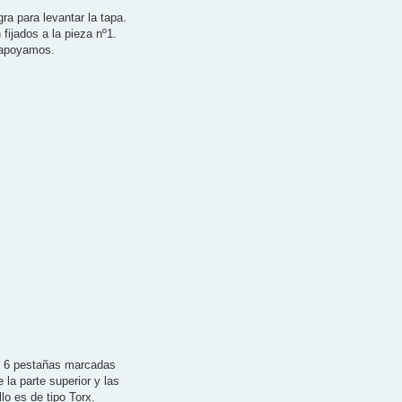
ra para levantar la tapa.
fijados a la pieza nº1.
s apoyamos.
as 6 pestañas marcadas
la parte superior y las
llo es de tipo Torx.