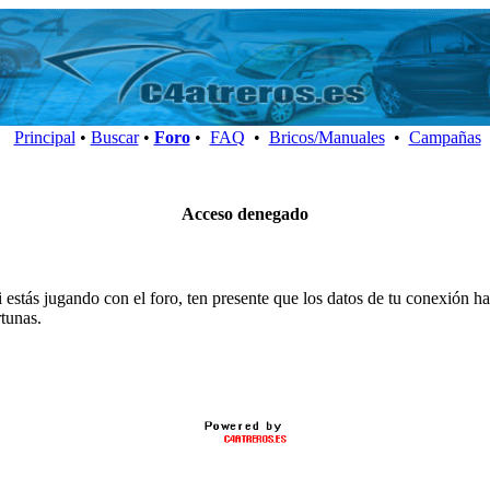
Principal
•
Buscar
•
Foro
•
FAQ
•
Bricos/Manuales
•
Campañas
Acceso denegado
i estás jugando con el foro, ten presente que los datos de tu conexión 
rtunas.