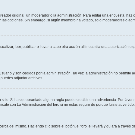
ador original, un moderador o la administración. Para editar una encuesta, haz cl
ar las opciones. Sin embargo, si algún miembro ha votado, solo moderadores o admi
sualizar, leer, publicar o llevar a cabo otra acción allí necesita una autorización
usuario y son cedidos por la administración. Tal vez la administración no permite a
 puedes adjuntar archivos.
 sitio. Si has quebrantado alguna regla puedes recibir una advertencia. Por favor 
cate con La Administración del foro si no estás seguro de porqué fuiste advertido.
cerca del mismo. Haciendo clic sobre el botón, el foro le llevará y guiará a través 