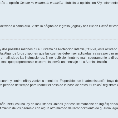
arás la opción
Ocultar mi estado de conexión
. Habilita la opción con
SI
y solamente 
tivarla o cambiarla. Visita la página de ingreso (login) y haz clic en
Olvidé mi co
ay dos posibles razones. Si el Sistema de Protección Infantil (COPPA) está activado 
nta. Algunos foros disponen que las cuentas deben ser activadas, ya sea por ti mism
un e-mail, sigue las instrucciones. Si no recibiste ningún e-mail, seguramente la di
 e-mail que proporcinaste es correcta, envía un mensaje a La Administración.
usuario y contraseña y vuelve a intentarlo. Es posible que la administración haya 
eriodo de tiempo para reducir el peso de la base de datos. Si es así, registrate 
 1998, es una ley de los Estados Unidos (por eso se mantiene en inglés) donde se 
centimiento de los padres o con algún otro método de reconocimiento de guardia lega