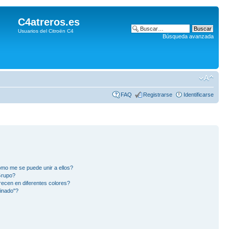
C4atreros.es
Usuarios del Citroën C4
Búsqueda avanzada
FAQ
Registrarse
Identificarse
mo me se puede unir a ellos?
Grupo?
ecen en diferentes colores?
inado"?