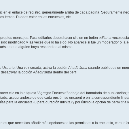
ic en el enlace de registro, generalmente arriba de cada página. Seguramente neces
os temas, Puedes votar en las encuestas, etc.
 propios mensajes. Para editarlos debes hacer clic en en botón
editar
, a veces est
sido modificado y las veces que lo ha sido. No aparece si fue un moderador o la a
pués de que alguien haya respondido al mismo.
e Usuario. Una vez creada, activa la opción
Añadir firma
cuando publiques un mensa
s desactivar la opción
Añadir firma
dentro del perfil.
er clic en la etiqueta "Agregar Encuesta" debajo del formulario de publicación; s
opiado, asegurandose de que cada opción se encuentre en la correspondiente línea
ías para la encuesta (0 para duración infinita) y por último la opción de permitir a 
sientes que necesitas añadir más opciones de las permitidas a la encuesta, comuníca