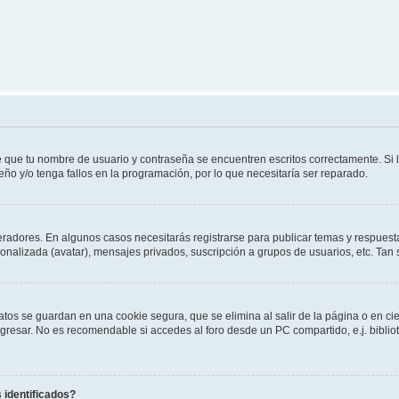
e que tu nombre de usuario y contraseña se encuentren escritos correctamente. Si
eño y/o tenga fallos en la programación, por lo que necesitaría ser reparado.
eradores. En algunos casos necesitarás registrarse para publicar temas y respuesta
sonalizada (avatar), mensajes privados, suscripción a grupos de usuarios, etc. T
atos se guardan en una cookie segura, que se elimina al salir de la página o en ci
resar. No es recomendable si accedes al foro desde un PC compartido, e.j. biblioteca
 identificados?