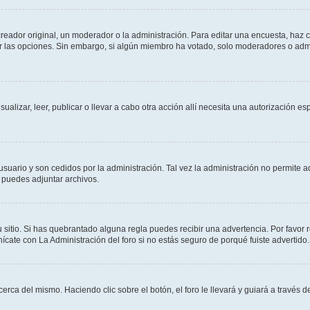
ador original, un moderador o la administración. Para editar una encuesta, haz cl
ar las opciones. Sin embargo, si algún miembro ha votado, solo moderadores o admi
sualizar, leer, publicar o llevar a cabo otra acción allí necesita una autorización
usuario y son cedidos por la administración. Tal vez la administración no permite a
 puedes adjuntar archivos.
 sitio. Si has quebrantado alguna regla puedes recibir una advertencia. Por favor 
cate con La Administración del foro si no estás seguro de porqué fuiste advertido.
cerca del mismo. Haciendo clic sobre el botón, el foro le llevará y guiará a través 