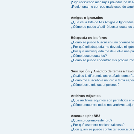
¡Sigo recibiendo mensajes privados no des
¡Recibí spam o correos maliciosos de algui
Amigos e Ignorados
¿Qué es la lista de Mis Amigos e Ignorados
¿Cómo se puede añadir ó borrar usuarios d
Búsqueda en los foros
¿Cómo se puede buscar en uno o varios f
¿Por qué mi búsqueda me devuelve ningún
¿Por qué mi búsqueda me devuelve una pá
¿Cómo busco usuarios?
¿Como se puede encontrar mis propios me
Suscripción y Añadido de temas a Favor
¿Cuál es la diferencia entre añadir como F
¿Cómo me suscribo a un foro o tema espec
¿Cómo borro mis suscripciones?
Archivos Adjuntos
¿Qué archivos adjuntos son permitidos en 
¿Cómo encuentro todos mis archivos adju
Acerca de phpBB3
¿Quién programó este foro?
¿Por qué este foro no tiene tal cosa?
¿Con quién se puede contactar acerca de a