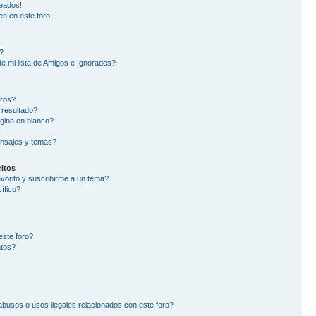
eados!
en en este foro!
?
e mi lista de Amigos e Ignorados?
oros?
 resultado?
gina en blanco?
nsajes y temas?
itos
avorito y suscribirme a un tema?
ífico?
este foro?
ntos?
busos o usos ilegales relacionados con este foro?