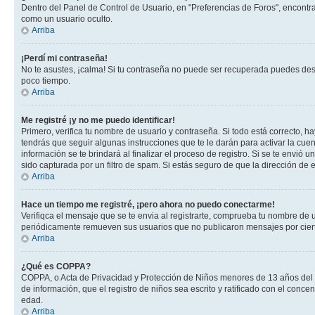
Dentro del Panel de Control de Usuario, en "Preferencias de Foros", encontr
como un usuario oculto.
Arriba
¡Perdí mi contraseña!
No te asustes, ¡calma! Si tu contraseña no puede ser recuperada puedes desac
poco tiempo.
Arriba
Me registré ¡y no me puedo identificar!
Primero, verifica tu nombre de usuario y contraseña. Si todo está correcto, h
tendrás que seguir algunas instrucciones que te le darán para activar la cue
información se te brindará al finalizar el proceso de registro. Si se te envió 
sido capturada por un filtro de spam. Si estás seguro de que la dirección de
Arriba
Hace un tiempo me registré, ¡pero ahora no puedo conectarme!
Verifiqca el mensaje que se te envia al registrarte, comprueba tu nombre de 
periódicamente remueven sus usuarios que no publicaron mensajes por cierto p
Arriba
¿Qué es COPPA?
COPPA, o Acta de Privacidad y Protección de Niños menores de 13 años del año
de información, que el registro de niños sea escrito y ratificado con el con
edad.
Arriba