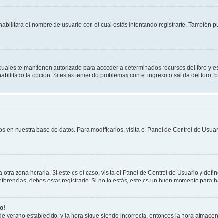
habilitara el nombre de usuario con el cual estás intentando registrarte. También 
s cuales te mantienen autorizado para acceder a determinados recursos del foro y e
habilitado la opción. Si estás teniendo problemas con el ingreso o salida del foro,
os en nuestra base de datos. Para modificarlos, visita el Panel de Control de Usuari
otra zona horaria. Si este es el caso, visita el Panel de Control de Usuario y defin
erencias, debes estar registrado. Si no lo estás, este es un buen momento para h
o!
 de verano establecido, y la hora sigue siendo incorrecta, entonces la hora almace