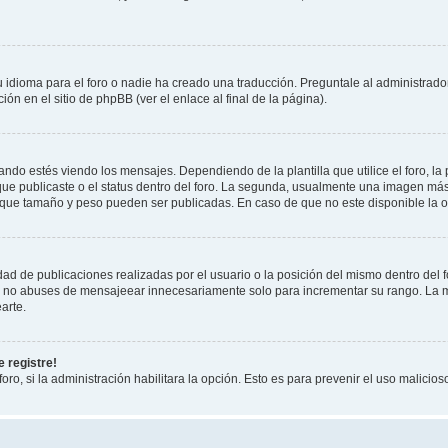
 idioma para el foro o nadie ha creado una traducción. Preguntale al administrador
ón en el sitio de phpBB (ver el enlace al final de la página).
 estés viendo los mensajes. Dependiendo de la plantilla que utilice el foro, la 
 que publicaste o el status dentro del foro. La segunda, usualmente una imagen m
 que tamaño y peso pueden ser publicadas. En caso de que no este disponible la o
ad de publicaciones realizadas por el usuario o la posición del mismo dentro del 
r, no abuses de mensajeear innecesariamente solo para incrementar su rango. La m
arte.
 registre!
oro, si la administración habilitara la opción. Esto es para prevenir el uso malici