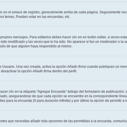
ic en el enlace de registro, generalmente arriba de cada página. Seguramente neces
os temas, Puedes votar en las encuestas, etc.
 propios mensajes. Para editarlos debes hacer clic en en botón
editar
, a veces est
sido modificado y las veces que lo ha sido. No aparece si fue un moderador o la a
pués de que alguien haya respondido al mismo.
e Usuario. Una vez creada, activa la opción
Añadir firma
cuando publiques un mensa
s desactivar la opción
Añadir firma
dentro del perfil.
er clic en la etiqueta "Agregar Encuesta" debajo del formulario de publicación; s
opiado, asegurandose de que cada opción se encuentre en la correspondiente línea
ías para la encuesta (0 para duración infinita) y por último la opción de permitir a 
sientes que necesitas añadir más opciones de las permitidas a la encuesta, comuníca