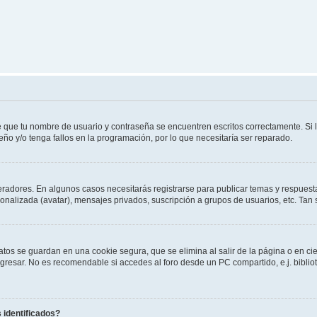
e que tu nombre de usuario y contraseña se encuentren escritos correctamente. Si
eño y/o tenga fallos en la programación, por lo que necesitaría ser reparado.
eradores. En algunos casos necesitarás registrarse para publicar temas y respuesta
sonalizada (avatar), mensajes privados, suscripción a grupos de usuarios, etc. T
atos se guardan en una cookie segura, que se elimina al salir de la página o en ci
resar. No es recomendable si accedes al foro desde un PC compartido, e.j. biblioteca
 identificados?