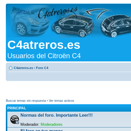
C4atreros.es
Usuarios del Citroën C4
C4atreros.es
‹
Foro C4
Buscar temas sin respuesta
•
Ver temas activos
PRINCIPAL
Normas del foro. Importante Leer!!!
Moderador:
Moderadores
El foro en tus manos...