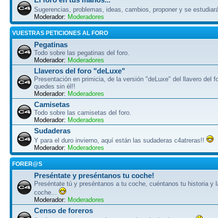
Sugerencias, problemas, ideas, cambios, proponer y se estudiar
Moderador:
Moderadores
VUESTRAS PETICIONES AL FORO
Pegatinas
Todo sobre las pegatinas del foro.
Moderador:
Moderadores
Llaveros del foro "deLuxe"
Presentación en primicia, de la versión "deLuxe" del llavero del fo
quedes sin él!!
Moderador:
Moderadores
Camisetas
Todo sobre las camisetas del foro.
Moderador:
Moderadores
Sudaderas
Y para el duro invierno, aquí están las sudaderas c4atreras!!
Moderador:
Moderadores
FORER@S
Preséntate y preséntanos tu coche!
Preséntate tú y preséntanos a tu coche, cuéntanos tu historia y l
coche...
Moderador:
Moderadores
Censo de foreros