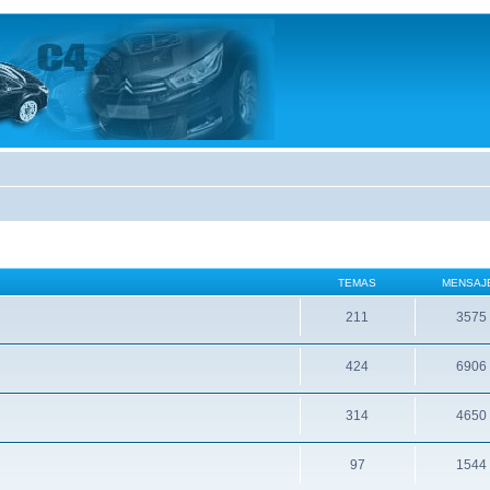
TEMAS
MENSAJ
211
3575
424
6906
314
4650
97
1544