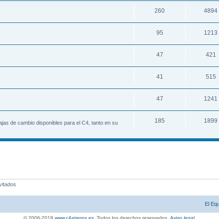
260
4894
95
1213
47
421
41
515
47
1241
185
1899
as de cambio disponibles para el C4, tanto en su
vitados
El Eq
© 2006-2018
www.c4atreros.es
. Todos los derechos reservados.
Aviso legal
.