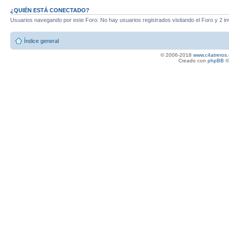
¿QUIÉN ESTÁ CONECTADO?
Usuarios navegando por este Foro: No hay usuarios registrados visitando el Foro y 2 in
Índice general
© 2006-2018
www.c4atreros.
Creado con
phpBB
©