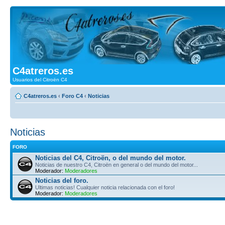
C4atreros.es
Usuarios del Citroën C4
C4atreros.es
‹
Foro C4
‹
Noticias
Noticias
FORO
Noticias del C4, Citroën, o del mundo del motor.
Noticias de nuestro C4, Citroën en general o del mundo del motor...
Moderador:
Moderadores
Noticias del foro.
Ultimas noticias! Cualquier noticia relacionada con el foro!
Moderador:
Moderadores