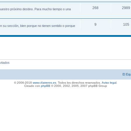
268
2989
uestro próximo destino. Para mucho tiempo o una
9
105
n su sección, bien porque no tienen sentido o porque
vitados
El Eq
© 2006-2018
www.c4atreros.es
. Todos los derechos reservados.
Aviso legal
.
Creado con
phpBB
© 2000, 2002, 2005, 2007 php
BB Gro
up