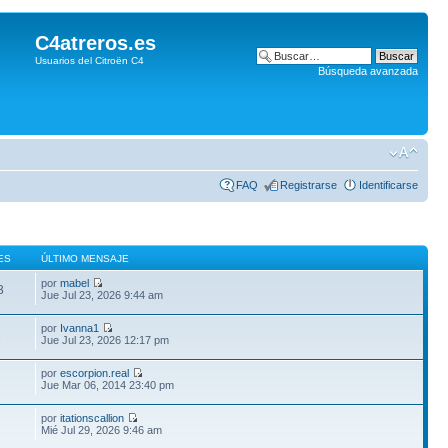
C4atreros.es
Usuarios del Citroën C4
Búsqueda avanzada
FAQ
Registrarse
Identificarse
ES
ÚLTIMO MENSAJE
por
mabel
3
Jue Jul 23, 2026 9:44 am
por
Ivanna1
1
Jue Jul 23, 2026 12:17 pm
por
escorpion.real
Jue Mar 06, 2014 23:40 pm
por
itationscallion
Mié Jul 29, 2026 9:46 am