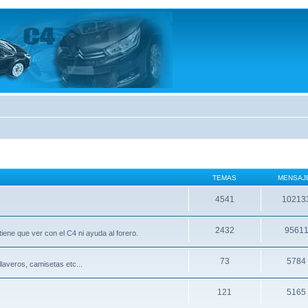
TEMAS
MENSAJ
4541
10213
2432
9561
 tiene que ver con el C4 ni ayuda al forero.
73
5784
llaveros, camisetas etc...
121
5165