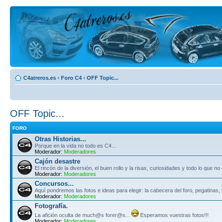
C4atreros.es
‹
Foro C4
‹
OFF Topic...
OFF Topic...
FORO
Otras Historias...
Porque en la vida no todo es C4...
Moderador:
Moderadores
Cajón desastre
El rincón de la diversión, el buen rollo y la risas, curiosidades y todo lo que no
Moderador:
Moderadores
Concursos...
Aquí pondremos las fotos e ideas para elegir: la cabecera del foro, pegatinas, 
Moderador:
Moderadores
Fotografía.
La afición oculta de much@s forer@s...
Esperamos vuestras fotos!!!
Moderador:
Moderadores