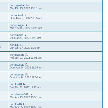
por
zapathan
9
Mar Dic 13, 2022 13:13 pm
por
tonilord
1
Dom Nov 27, 2022 0:55 am
por
crislgga
Mié Nov 02, 2022 19:41 pm
por
jampier
Vie Oct 28, 2022 18:41 pm
por
gigu
1
Lun Oct 17, 2022 1:15 am
por
pikaseto
Mié Jun 01, 2022 21:01 pm
por
pikaseto
Dom Abr 24, 2022 11:25 am
por
pikaseto
8
Dom Abr 24, 2022 11:10 am
por
JordiR
0
Jue Abr 21, 2022 11:12 am
por
MarcosC4P
Mar Abr 19, 2022 15:55 pm
por
JordiR
Mar Abr 05, 2022 10:50 am