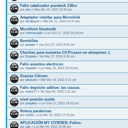
Fallo catalizador puretech 130cv
por
alxo
» Mar Abr 19, 2022 19:35 pm
Adaptador interfaz para Mirrorlink
por
devilbauer
» Mié Dic 11, 2019 16:37 pm
Micrófono bluetooth
por
chemazalab
» Lun Oct 17, 2022 18:26 pm
Bombillas
por
jampier
» Jue Oct 27, 2022 8:53 am
Chuches para nuestros C4 Picasso en aliexpress :)
por
Espada
» Vie Mar 27, 2015 0:36 am
Fallo asientos electricos
por
impalaII
» Lun May 16, 2022 23:43 pm
Gracias Citroen.
por
pikaseto
» Mié Mar 09, 2022 0:21 am
Fallo depósito adblue: las causas.
por
erpks77
» Vie Sep 04, 2020 1:31 am
nivel presión aceite
por
paspitas
» Lun Ene 17, 2022 14:10 pm
Rotura parabrisas
por
ka00s
» Lun Abr 18, 2022 17:15 pm
APLICACIÓN MY CITROEN -Fallos-
por
uge
» Lun Abr 04, 2022 18:46 pm