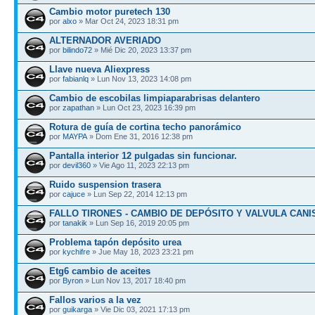
Cambio motor puretech 130
por
alxo
» Mar Oct 24, 2023 18:31 pm
ALTERNADOR AVERIADO
por
bilindo72
» Mié Dic 20, 2023 13:37 pm
Llave nueva Aliexpress
por
fabianlq
» Lun Nov 13, 2023 14:08 pm
Cambio de escobilas limpiaparabrisas delantero
por
zapathan
» Lun Oct 23, 2023 16:39 pm
Rotura de guía de cortina techo panorámico
por
MAYPA
» Dom Ene 31, 2016 12:38 pm
Pantalla interior 12 pulgadas sin funcionar.
por
devil360
» Vie Ago 11, 2023 22:13 pm
Ruido suspension trasera
por
cajuce
» Lun Sep 22, 2014 12:13 pm
FALLO TIRONES - CAMBIO DE DEPÓSITO Y VALVULA CANI
por
tanakik
» Lun Sep 16, 2019 20:05 pm
Problema tapón depósito urea
por
kychifre
» Jue May 18, 2023 23:21 pm
Etg6 cambio de aceites
por
Byron
» Lun Nov 13, 2017 18:40 pm
Fallos varios a la vez
por
guikarga
» Vie Dic 03, 2021 17:13 pm