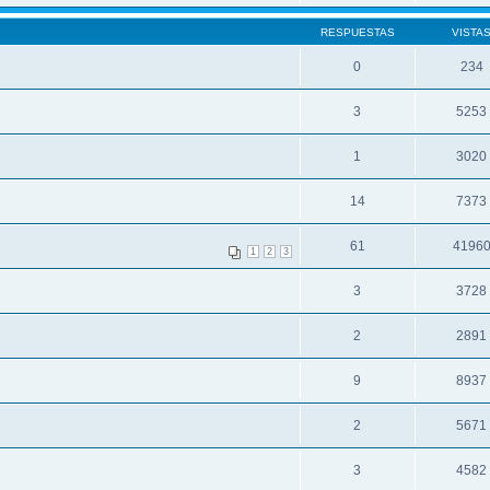
RESPUESTAS
VISTA
0
234
3
5253
1
3020
14
7373
61
4196
1
2
3
3
3728
2
2891
9
8937
2
5671
3
4582