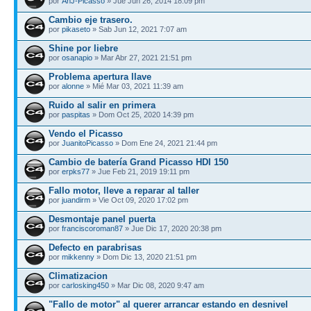
por
AnJ-Picasso
» Jue Jun 26, 2014 18:09 pm
Cambio eje trasero.
por
pikaseto
» Sab Jun 12, 2021 7:07 am
Shine por liebre
por
osanapio
» Mar Abr 27, 2021 21:51 pm
Problema apertura llave
por
alonne
» Mié Mar 03, 2021 11:39 am
Ruido al salir en primera
por
paspitas
» Dom Oct 25, 2020 14:39 pm
Vendo el Picasso
por
JuanitoPicasso
» Dom Ene 24, 2021 21:44 pm
Cambio de batería Grand Picasso HDI 150
por
erpks77
» Jue Feb 21, 2019 19:11 pm
Fallo motor, lleve a reparar al taller
por
juandirm
» Vie Oct 09, 2020 17:02 pm
Desmontaje panel puerta
por
franciscoroman87
» Jue Dic 17, 2020 20:38 pm
Defecto en parabrisas
por
mikkenny
» Dom Dic 13, 2020 21:51 pm
Climatizacion
por
carlosking450
» Mar Dic 08, 2020 9:47 am
"Fallo de motor" al querer arrancar estando en desnivel