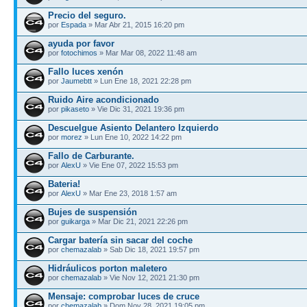
Precio del seguro.
por
Espada
» Mar Abr 21, 2015 16:20 pm
ayuda por favor
por
fotochimos
» Mar Mar 08, 2022 11:48 am
Fallo luces xenón
por
Jaumebtt
» Lun Ene 18, 2021 22:28 pm
Ruido Aire acondicionado
por
pikaseto
» Vie Dic 31, 2021 19:36 pm
Descuelgue Asiento Delantero Izquierdo
por
morez
» Lun Ene 10, 2022 14:22 pm
Fallo de Carburante.
por
AlexU
» Vie Ene 07, 2022 15:53 pm
Bateria!
por
AlexU
» Mar Ene 23, 2018 1:57 am
Bujes de suspensión
por
guikarga
» Mar Dic 21, 2021 22:26 pm
Cargar batería sin sacar del coche
por
chemazalab
» Sab Dic 18, 2021 19:57 pm
Hidráulicos porton maletero
por
chemazalab
» Vie Nov 12, 2021 21:30 pm
Mensaje: comprobar luces de cruce
por
chemazalab
» Dom Nov 28, 2021 19:05 pm