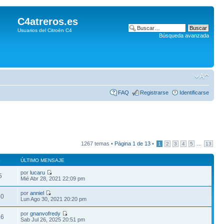
C4atreros.es
Usuarios del Citroën C4
Búsqueda avanzada
FAQ
Registrarse
Identificarse
1267 temas •
Página
1
de
13
•
...
1
2
3
4
5
13
S
ÚLTIMO MENSAJE
por
lucaru
5
Mié Abr 28, 2021 22:09 pm
por
anniel
40
Lun Ago 30, 2021 20:20 pm
por
gnanvofredy
66
Sab Jul 26, 2025 20:51 pm