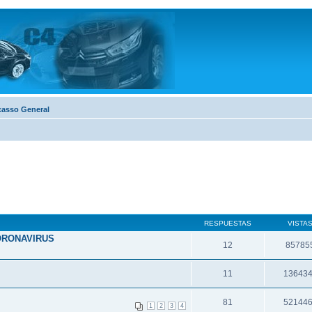
casso General
RESPUESTAS
VISTA
ORONAVIRUS
12
85785
11
13643
81
52144
1
2
3
4