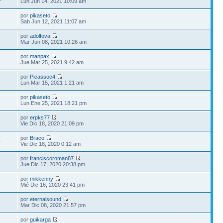
Lun Jun 14, 2021 10:09 am
por
pikaseto
Sab Jun 12, 2021 11:07 am
por
adolfova
Mar Jun 08, 2021 10:26 am
por
manpax
Jue Mar 25, 2021 9:42 am
por
Picassoc4
Lun Mar 15, 2021 1:21 am
por
pikaseto
Lun Ene 25, 2021 18:21 pm
por
erpks77
9
Vie Dic 18, 2020 21:09 pm
por
Braco
0
Vie Dic 18, 2020 0:12 am
por
franciscoroman87
Jue Dic 17, 2020 20:38 pm
por
mikkenny
Mié Dic 16, 2020 23:41 pm
por
eternalsound
Mar Dic 08, 2020 21:57 pm
por
guikarga