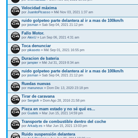
Velocidad máxima
por
JuanitoPicasso
» Mié Nov 03, 2021 1:37 am
ruido golpeteo parte delantera al ir a mas de 100km/h
por
josman
» Sab Sep 04, 2021 21:12 pm
Fallo Motor.
por
AlexU
» Lun Sep 06, 2021 4:31 am
Toca denunciar
por
pikaseto
» Mié Sep 01, 2021 16:55 pm
Duracion de bateria
por
jampier
» Mié Jul 31, 2019 8:34 am
ruido golpeteo parte delantera al ir a mas de 100km/h
por
josman
» Sab Sep 04, 2021 21:12 pm
Ruedas nuevas
por
manuneux
» Dom Dic 13, 2020 23:18 pm
Tirar de caravana
por
Sergiofr
» Dom Ago 28, 2016 21:58 pm
Pieza en mam estado y no sé qué es...
por
Gudels
» Mar Jun 15, 2021 14:59 pm
Transporte de combustible dentro del coche
por
Arkady.es
» Mar Jun 15, 2021 13:03 pm
Ruido suspensión delantera