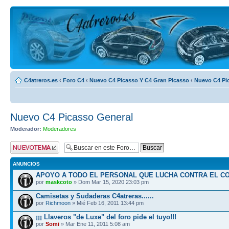
C4atreros.es
‹
Foro C4
‹
Nuevo C4 Picasso Y C4 Gran Picasso
‹
Nuevo C4 Pi
Nuevo C4 Picasso General
Moderador:
Moderadores
Publicar un nuevo
tema
ANUNCIOS
APOYO A TODO EL PERSONAL QUE LUCHA CONTRA EL C
por
maskcoto
» Dom Mar 15, 2020 23:03 pm
Camisetas y Sudaderas C4atreras......
por
Richmoon
» Mié Feb 16, 2011 13:44 pm
¡¡¡ Llaveros "de Luxe" del foro pide el tuyo!!!
por
Somi
» Mar Ene 11, 2011 5:08 am