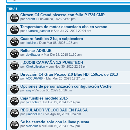
TEMAS
Citroen C4 Grand picasso con fallo P1724 CMP.
por
aaronf
» Lun Jul 20, 2026 23:45 pm
Temperatura de motor demasiado alta en verano
por
c4atrero_camper
» Sab Jul 27, 2024 22:04 pm
Cuadro fusibles 2 bajo salpicadero
por
jftejeiro
» Dom Mar 08, 2026 1:27 am
Rellenar ADBLUE
por
devilbauer
» Mar Dic 18, 2018 11:30 am
¡¡¡OJO!!! CAMPAÑA 1.2 PURETECH
por
Kikekollection
» Lun Nov 30, 2020 22:33 pm
Dirección C4 Gran Picaso 2.0 Blue HDI 150c.v. de 2013
por
ACCURA68
» Mar Mar 25, 2025 17:27 pm
Opciones de personalización configuración Coche
por
avg
» Vie Jun 06, 2025 18:16 pm
Caja fusibles modelo 2015
por
piccachu
» Jue Dic 19, 2024 12:14 pm
REGULADOR VELOCIDAD EN PAUSA
por
jumabel007
» Vie Ago 18, 2023 9:24 am
Se ha cerrado solo con la llave puesta
por
Malaquis
» Mié Jun 19, 2024 12:57 pm