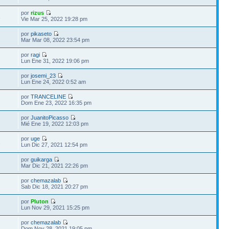
por
rizus
1
Vie Mar 25, 2022 19:28 pm
por
pikaseto
Mar Mar 08, 2022 23:54 pm
por
ragi
Lun Ene 31, 2022 19:06 pm
por
josemi_23
Lun Ene 24, 2022 0:52 am
por
TRANCELINE
Dom Ene 23, 2022 16:35 pm
por
JuanitoPicasso
Mié Ene 19, 2022 12:03 pm
por
uge
1
Lun Dic 27, 2021 12:54 pm
por
guikarga
Mar Dic 21, 2021 22:26 pm
por
chemazalab
Sab Dic 18, 2021 20:27 pm
por
Pluton
Lun Nov 29, 2021 15:25 pm
por
chemazalab
Dom Nov 28, 2021 19:05 pm