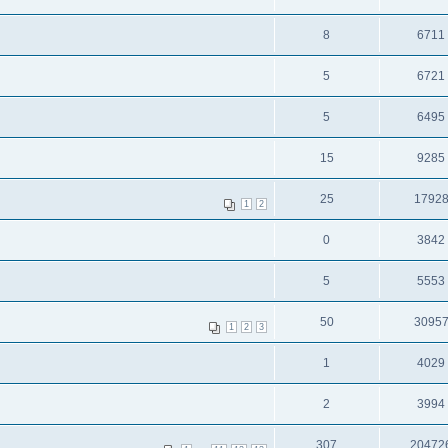
8
6711
5
6721
5
6495
15
9285
25
1792
1
2
0
3842
5
5553
50
3095
1
2
3
1
4029
2
3994
307
20472