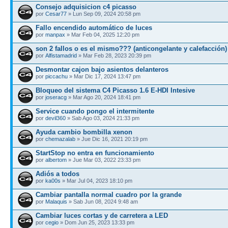
Consejo adquisicion c4 picasso
por
Cesar77
» Lun Sep 09, 2024 20:58 pm
Fallo encendido automático de luces
por
manpax
» Mar Feb 04, 2025 12:20 pm
son 2 fallos o es el mismo??? (anticongelante y calefacción)
por
Alfistamadrid
» Mar Feb 28, 2023 20:39 pm
Desmontar cajon bajo asientos delanteros
por
piccachu
» Mar Dic 17, 2024 13:47 pm
Bloqueo del sistema C4 Picasso 1.6 E-HDI Intesive
por
joseracg
» Mar Ago 20, 2024 18:41 pm
Service cuando pongo el intermitente
por
devil360
» Sab Ago 03, 2024 21:33 pm
Ayuda cambio bombilla xenon
por
chemazalab
» Jue Dic 16, 2021 20:19 pm
StartStop no entra en funcionamiento
por
albertom
» Jue Mar 03, 2022 23:33 pm
Adiós a todos
por
ka00s
» Mar Jul 04, 2023 18:10 pm
Cambiar pantalla normal cuadro por la grande
por
Malaquis
» Sab Jun 08, 2024 9:48 am
Cambiar luces cortas y de carretera a LED
por
cegio
» Dom Jun 25, 2023 13:33 pm