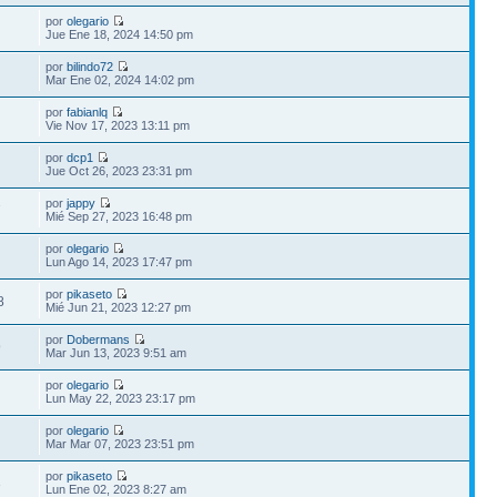
por
olegario
Jue Ene 18, 2024 14:50 pm
por
bilindo72
Mar Ene 02, 2024 14:02 pm
por
fabianlq
Vie Nov 17, 2023 13:11 pm
por
dcp1
Jue Oct 26, 2023 23:31 pm
por
jappy
7
Mié Sep 27, 2023 16:48 pm
por
olegario
Lun Ago 14, 2023 17:47 pm
por
pikaseto
8
Mié Jun 21, 2023 12:27 pm
por
Dobermans
9
Mar Jun 13, 2023 9:51 am
por
olegario
Lun May 22, 2023 23:17 pm
por
olegario
Mar Mar 07, 2023 23:51 pm
por
pikaseto
3
Lun Ene 02, 2023 8:27 am