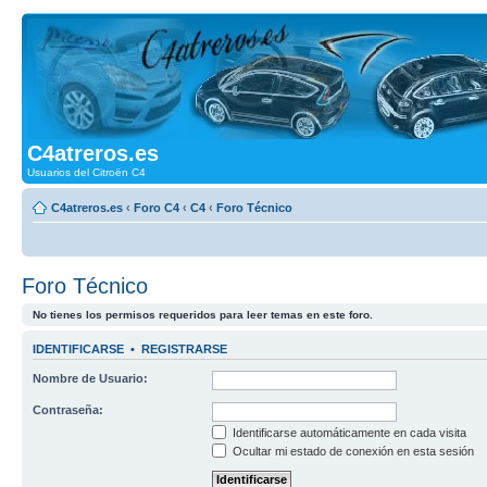
C4atreros.es
Usuarios del Citroën C4
C4atreros.es
‹
Foro C4
‹
C4
‹
Foro Técnico
Foro Técnico
No tienes los permisos requeridos para leer temas en este foro.
IDENTIFICARSE
•
REGISTRARSE
Nombre de Usuario:
Contraseña:
Identificarse automáticamente en cada visita
Ocultar mi estado de conexión en esta sesión