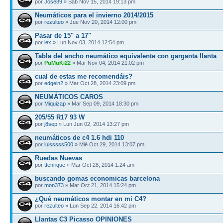
por
Jose89
» Sab Nov 15, 2014 19:13 pm
Neumáticos para el invierno 2014/2015
por
rezulteo
» Jue Nov 20, 2014 12:00 pm
Pasar de 15" a 17"
por
lex
» Lun Nov 03, 2014 12:54 pm
Tabla del ancho neumático equivalente con garganta llanta
por
PuMuKi22
» Mar Nov 04, 2014 21:02 pm
cual de estas me recomendáis?
por
edgein2
» Mar Oct 28, 2014 23:09 pm
NEUMÁTICOS CAROS
por
Miquizap
» Mar Sep 09, 2014 18:30 pm
205/55 R17 93 W
por
j8sep
» Lun Jun 02, 2014 13:27 pm
neumáticos de c4 1.6 hdi 110
por
luisssss500
» Mié Oct 29, 2014 13:07 pm
Ruedas Nuevas
por
ttenrique
» Mar Oct 28, 2014 1:24 am
buscando gomas economicas barcelona
por
mon373
» Mar Oct 21, 2014 15:24 pm
¿Qué neumáticos montar en mi C4?
por
rezulteo
» Lun Sep 22, 2014 16:42 pm
Llantas C3 Picasso OPINIONES