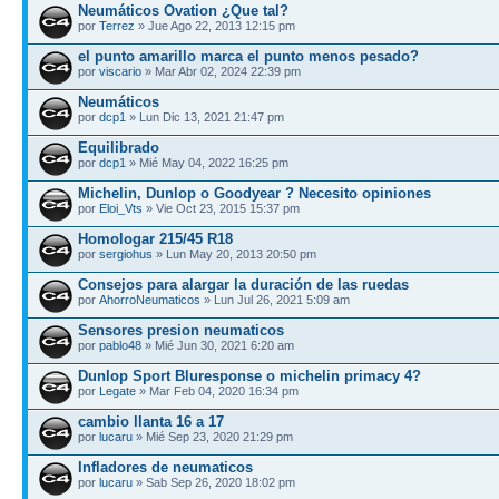
Neumáticos Ovation ¿Que tal?
por
Terrez
» Jue Ago 22, 2013 12:15 pm
el punto amarillo marca el punto menos pesado?
por
viscario
» Mar Abr 02, 2024 22:39 pm
Neumáticos
por
dcp1
» Lun Dic 13, 2021 21:47 pm
Equilibrado
por
dcp1
» Mié May 04, 2022 16:25 pm
Michelin, Dunlop o Goodyear ? Necesito opiniones
por
Eloi_Vts
» Vie Oct 23, 2015 15:37 pm
Homologar 215/45 R18
por
sergiohus
» Lun May 20, 2013 20:50 pm
Consejos para alargar la duración de las ruedas
por
AhorroNeumaticos
» Lun Jul 26, 2021 5:09 am
Sensores presion neumaticos
por
pablo48
» Mié Jun 30, 2021 6:20 am
Dunlop Sport Bluresponse o michelin primacy 4?
por
Legate
» Mar Feb 04, 2020 16:34 pm
cambio llanta 16 a 17
por
lucaru
» Mié Sep 23, 2020 21:29 pm
Infladores de neumaticos
por
lucaru
» Sab Sep 26, 2020 18:02 pm