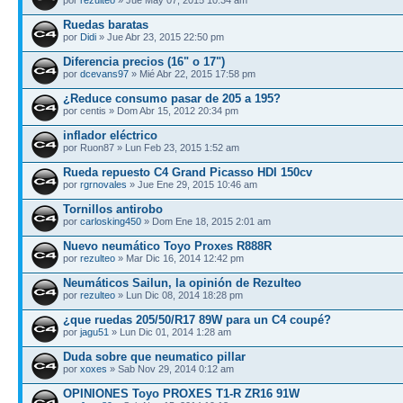
Ruedas baratas
por
Didi
» Jue Abr 23, 2015 22:50 pm
Diferencia precios (16" o 17")
por
dcevans97
» Mié Abr 22, 2015 17:58 pm
¿Reduce consumo pasar de 205 a 195?
por centis » Dom Abr 15, 2012 20:34 pm
inflador eléctrico
por Ruon87 » Lun Feb 23, 2015 1:52 am
Rueda repuesto C4 Grand Picasso HDI 150cv
por
rgrnovales
» Jue Ene 29, 2015 10:46 am
Tornillos antirobo
por
carlosking450
» Dom Ene 18, 2015 2:01 am
Nuevo neumático Toyo Proxes R888R
por
rezulteo
» Mar Dic 16, 2014 12:42 pm
Neumáticos Sailun, la opinión de Rezulteo
por
rezulteo
» Lun Dic 08, 2014 18:28 pm
¿que ruedas 205/50/R17 89W para un C4 coupé?
por
jagu51
» Lun Dic 01, 2014 1:28 am
Duda sobre que neumatico pillar
por
xoxes
» Sab Nov 29, 2014 0:12 am
OPINIONES Toyo PROXES T1-R ZR16 91W