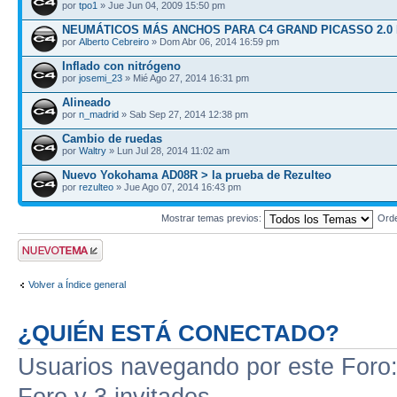
por
tpo1
» Jue Jun 04, 2009 15:50 pm
NEUMÁTICOS MÁS ANCHOS PARA C4 GRAND PICASSO 2.0 
por
Alberto Cebreiro
» Dom Abr 06, 2014 16:59 pm
Inflado con nitrógeno
por
josemi_23
» Mié Ago 27, 2014 16:31 pm
Alineado
por
n_madrid
» Sab Sep 27, 2014 12:38 pm
Cambio de ruedas
por
Waltry
» Lun Jul 28, 2014 11:02 am
Nuevo Yokohama AD08R > la prueba de Rezulteo
por
rezulteo
» Jue Ago 07, 2014 16:43 pm
Mostrar temas previos:
Ord
Publicar un nuevo
tema
Volver a Índice general
¿QUIÉN ESTÁ CONECTADO?
Usuarios navegando por este Foro: 
Foro y 3 invitados