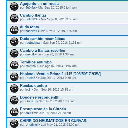
Agujerito en mi rueda
por
Jo0t4a
» Mar Sep 10, 2019 19:44 pm
Cambio llantas
por
Salem24
» Mar Sep 08, 2020 9:58 am
duda tonta.....
por
paspitas
» Mié Nov 20, 2019 6:15 am
Duda cambio neumáticos
por
rapiludapa
» Sab Sep 24, 2016 21:35 pm
Cambio a llantas resolfen
por
daxc4
» Lun Ene 28, 2019 1:38 am
Tornillos antirobo
por
montxo
» Jue Ago 07, 2014 11:07 am
Hankook Ventus Prime 2 k115 [205/50/17 93W]
por
Rams57
» Jue Dic 12, 2013 9:39 am
Ruedas dunlop
por
lot1
» Dom Sep 16, 2018 15:15 pm
Donde se esconden!!!!
por
Oogie0
» Sab Jul 28, 2018 11:03 am
Presupuesto en la Citroen
por
edu
» Vie Jun 15, 2018 21:20 pm
CHIRRIDO NEUMATICOS EN CURVAS.
por
Unodinoi
» Lun May 21, 2018 23:00 pm