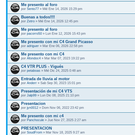
Me presento al foro
por
Sento77
» Mié Ene 14, 2026 15:29 pm
Buenas a todos!!!!
por
Zetro
» Mié Ene 14, 2026 12:45 pm
Me presento al foro
por
pacorro50
» Lun Ene 12, 2026 15:43 pm
Me presento con mi C4 Grand Picasso
por
adriguer
» Mar Ene 06, 2026 22:58 pm
Me presento con mi C4
por
Afondoc4
» Mar Mar 07, 2023 19:22 pm
C4 VTR PLUS - Vigués
por
petaboas
» Mié Dic 24, 2025 0:48 am
Entrada de lluvia al motor
por
Anderr
» Sab Sep 30, 2023 15:01 pm
Presentación de mi C4 VTS
por
Jalp99
» Lun Dic 08, 2025 21:10 pm
Presentacion
por
jyn0012
» Dom Nov 06, 2022 23:42 pm
Me presento con mi c4
por
Panchocule
» Jue Nov 27, 2025 2:27 am
PRESENTACION
por
SoudFrom
» Mar Nov 18, 2025 9:27 am