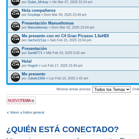
por
Dylan_Mckay
» Vie Mar 07, 2025 22:24 pm
Hola compañeros
por
Goyitoja
» Dom Mar 09, 2025 23:49 pm
Presentación Manueltomas
por
Manueltomas
» Dom Mar 02, 2025 23:04 pm
Me presento con mi C4 Gran Picasso 1.6eHDI
por
nacho221sp
» Sab Feb 15, 2025 15:54 pm
Presentación
por
Santi0771
» Mié Feb 19, 2025 0:02 am
Hola!
por
Hugo4
» Lun Feb 17, 2025 15:49 pm
Me presento
por
Jubelo1966
» Lun Feb 10, 2025 1:43 am
Mostrar temas previos:
Ord
Publicar un nuevo
tema
Volver a Índice general
¿QUIÉN ESTÁ CONECTADO?