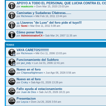
APOYO A TODO EL PERSONAL QUE LUCHA CONTRA EL C
por
maskcoto
» Dom Mar 15, 2020 23:03 pm
Camisetas y Sudaderas C4atreras......
por
Richmoon
» Mié Feb 16, 2011 13:44 pm
¡¡¡ Llaveros "de Luxe" del foro pide el tuyo!!!
por
Somi
» Mar Ene 11, 2011 5:08 am
Cómo poner fotos
por
AdministradorC4
» Sab Mar 24, 2007 11:35 am
TEMAS
VAYA CARETOS!!!!!!!!!
por
Richmoon
» Mié Oct 11, 2006 13:03 pm
Funcionamiento del Subforo
por
javi_indy
» Lun Jul 31, 2006 12:41 pm
Nuevo en el foro
por
ChipewaNightmare
» Jue Ago 06, 2026 0:56 am
Nuevo en el foro
por
Croky
» Sab Ago 01, 2026 13:28 pm
Fallo ayuda al estacionamiento
por
Juan de Dios
» Sab Jul 25, 2026 18:21 pm
Presentacion
por
Leyza
» Dom Jul 26, 2026 3:54 am