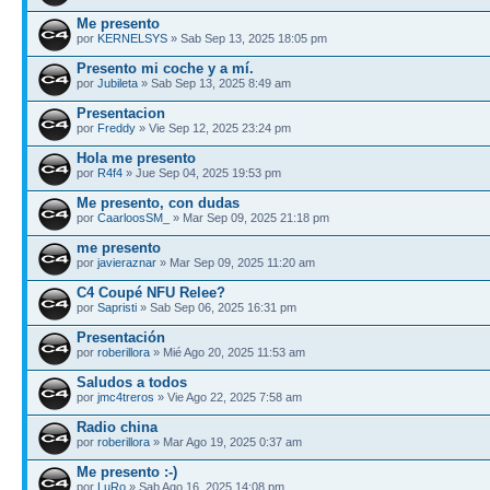
Me presento
por
KERNELSYS
» Sab Sep 13, 2025 18:05 pm
Presento mi coche y a mí.
por
Jubileta
» Sab Sep 13, 2025 8:49 am
Presentacion
por
Freddy
» Vie Sep 12, 2025 23:24 pm
Hola me presento
por
R4f4
» Jue Sep 04, 2025 19:53 pm
Me presento, con dudas
por
CaarloosSM_
» Mar Sep 09, 2025 21:18 pm
me presento
por
javieraznar
» Mar Sep 09, 2025 11:20 am
C4 Coupé NFU Relee?
por
Sapristi
» Sab Sep 06, 2025 16:31 pm
Presentación
por
roberillora
» Mié Ago 20, 2025 11:53 am
Saludos a todos
por
jmc4treros
» Vie Ago 22, 2025 7:58 am
Radio china
por
roberillora
» Mar Ago 19, 2025 0:37 am
Me presento :-)
por
LuRo
» Sab Ago 16, 2025 14:08 pm