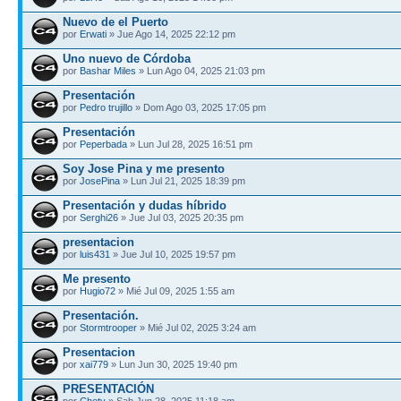
Nuevo de el Puerto
por
Erwati
» Jue Ago 14, 2025 22:12 pm
Uno nuevo de Córdoba
por
Bashar Miles
» Lun Ago 04, 2025 21:03 pm
Presentación
por
Pedro trujillo
» Dom Ago 03, 2025 17:05 pm
Presentación
por
Peperbada
» Lun Jul 28, 2025 16:51 pm
Soy Jose Pina y me presento
por
JosePina
» Lun Jul 21, 2025 18:39 pm
Presentación y dudas híbrido
por
Serghi26
» Jue Jul 03, 2025 20:35 pm
presentacion
por
luis431
» Jue Jul 10, 2025 19:57 pm
Me presento
por
Hugio72
» Mié Jul 09, 2025 1:55 am
Presentación.
por
Stormtrooper
» Mié Jul 02, 2025 3:24 am
Presentacion
por
xai779
» Lun Jun 30, 2025 19:40 pm
PRESENTACIÓN
por
Chety
» Sab Jun 28, 2025 11:18 am