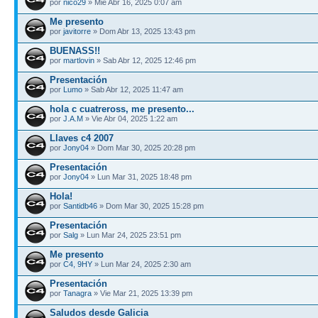
por
nico29
» Mié Abr 16, 2025 0:07 am
Me presento
por
javitorre
» Dom Abr 13, 2025 13:43 pm
BUENASS!!
por
martlovin
» Sab Abr 12, 2025 12:46 pm
Presentación
por
Lumo
» Sab Abr 12, 2025 11:47 am
hola c cuatreross, me presento...
por
J.A.M
» Vie Abr 04, 2025 1:22 am
Llaves c4 2007
por
Jony04
» Dom Mar 30, 2025 20:28 pm
Presentación
por
Jony04
» Lun Mar 31, 2025 18:48 pm
Hola!
por
Santidb46
» Dom Mar 30, 2025 15:28 pm
Presentación
por
Salg
» Lun Mar 24, 2025 23:51 pm
Me presento
por
C4, 9HY
» Lun Mar 24, 2025 2:30 am
Presentación
por
Tanagra
» Vie Mar 21, 2025 13:39 pm
Saludos desde Galicia