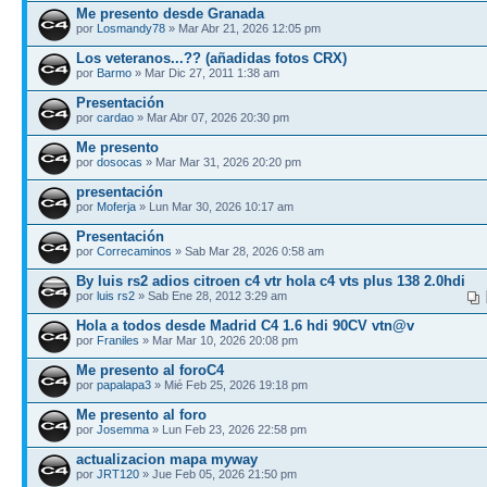
Me presento desde Granada
por
Losmandy78
» Mar Abr 21, 2026 12:05 pm
Los veteranos...?? (añadidas fotos CRX)
por
Barmo
» Mar Dic 27, 2011 1:38 am
Presentación
por
cardao
» Mar Abr 07, 2026 20:30 pm
Me presento
por
dosocas
» Mar Mar 31, 2026 20:20 pm
presentación
por
Moferja
» Lun Mar 30, 2026 10:17 am
Presentación
por
Correcaminos
» Sab Mar 28, 2026 0:58 am
By luis rs2 adios citroen c4 vtr hola c4 vts plus 138 2.0hdi
por
luis rs2
» Sab Ene 28, 2012 3:29 am
Hola a todos desde Madrid C4 1.6 hdi 90CV vtn@v
por
Franiles
» Mar Mar 10, 2026 20:08 pm
Me presento al foroC4
por
papalapa3
» Mié Feb 25, 2026 19:18 pm
Me presento al foro
por
Josemma
» Lun Feb 23, 2026 22:58 pm
actualizacion mapa myway
por
JRT120
» Jue Feb 05, 2026 21:50 pm