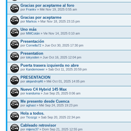
Gracias por aceptarme al foro
por
Frankv
» Mié Nov 19, 2025 0:55 am
Gracias por aceptarme
por
Markos
» Mar Nov 18, 2025 23:15 pm
Uno más
por
MMCotán
» Vie Nov 14, 2025 0:10 am
Presentación
por
Cornella72
» Jue Oct 30, 2025 17:30 pm
Presentation
por
tokyoden
» Jue Oct 16, 2025 12:04 pm
Puerta trasera izquierda no abre
por
Kandemower
» Sab Oct 11, 2025 20:59 pm
PRESENTACION
por
alejandroj46
» Mié Oct 01, 2025 14:05 pm
Nuevo C4 Hybrid 145 Max
por
ivanduma
» Jue Sep 25, 2025 0:06 am
Me presento desde Cuenca
por
aghast
» Mié Sep 24, 2025 19:23 pm
Hola a todos.
por
Ticozgz
» Sab Sep 20, 2025 22:34 pm
Cableado retrovisor
por
mijens37
» Dom Sep 21, 2025 12:55 pm