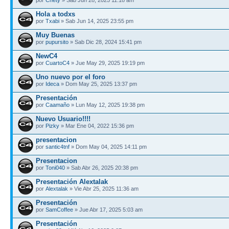
Hola a todxs
por
Txabi
» Sab Jun 14, 2025 23:55 pm
Muy Buenas
por
pupursito
» Sab Dic 28, 2024 15:41 pm
NewC4
por
CuartoC4
» Jue May 29, 2025 19:19 pm
Uno nuevo por el foro
por
Ideca
» Dom May 25, 2025 13:37 pm
Presentación
por
Caamaño
» Lun May 12, 2025 19:38 pm
Nuevo Usuario!!!!
por
Pizky
» Mar Ene 04, 2022 15:36 pm
presentacion
por
santic4tnf
» Dom May 04, 2025 14:11 pm
Presentacion
por
Toni040
» Sab Abr 26, 2025 20:38 pm
Presentación Alextalak
por
Alextalak
» Vie Abr 25, 2025 11:36 am
Presentación
por
SamCoffee
» Jue Abr 17, 2025 5:03 am
Presentación