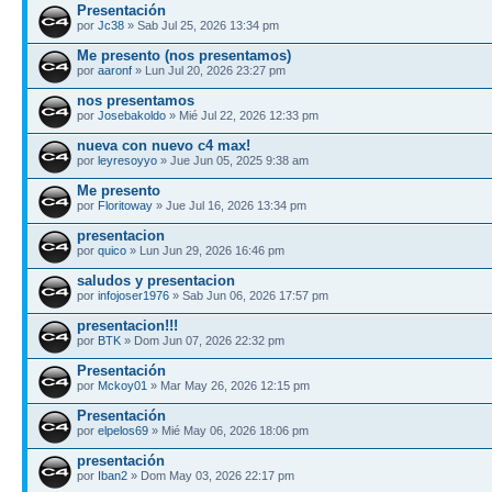
Presentación
por
Jc38
» Sab Jul 25, 2026 13:34 pm
Me presento (nos presentamos)
por
aaronf
» Lun Jul 20, 2026 23:27 pm
nos presentamos
por
Josebakoldo
» Mié Jul 22, 2026 12:33 pm
nueva con nuevo c4 max!
por
leyresoyyo
» Jue Jun 05, 2025 9:38 am
Me presento
por
Floritoway
» Jue Jul 16, 2026 13:34 pm
presentacion
por
quico
» Lun Jun 29, 2026 16:46 pm
saludos y presentacion
por
infojoser1976
» Sab Jun 06, 2026 17:57 pm
presentacion!!!
por
BTK
» Dom Jun 07, 2026 22:32 pm
Presentación
por
Mckoy01
» Mar May 26, 2026 12:15 pm
Presentación
por
elpelos69
» Mié May 06, 2026 18:06 pm
presentación
por
Iban2
» Dom May 03, 2026 22:17 pm