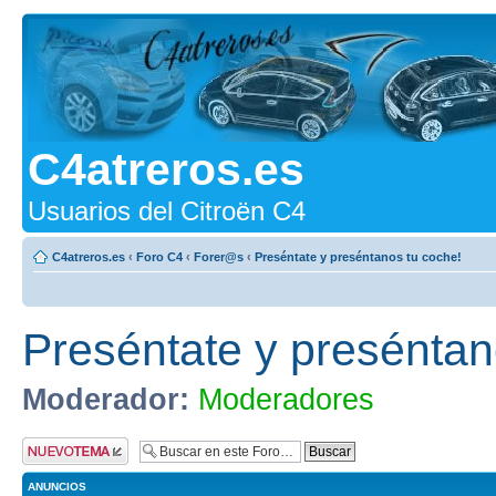
C4atreros.es
Usuarios del Citroën C4
C4atreros.es
‹
Foro C4
‹
Forer@s
‹
Preséntate y preséntanos tu coche!
Preséntate y preséntan
Moderador:
Moderadores
Publicar un nuevo
tema
ANUNCIOS