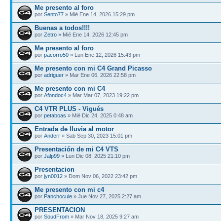
Me presento al foro
por
Sento77
» Mié Ene 14, 2026 15:29 pm
Buenas a todos!!!!
por
Zetro
» Mié Ene 14, 2026 12:45 pm
Me presento al foro
por
pacorro50
» Lun Ene 12, 2026 15:43 pm
Me presento con mi C4 Grand Picasso
por
adriguer
» Mar Ene 06, 2026 22:58 pm
Me presento con mi C4
por
Afondoc4
» Mar Mar 07, 2023 19:22 pm
C4 VTR PLUS - Vigués
por
petaboas
» Mié Dic 24, 2025 0:48 am
Entrada de lluvia al motor
por
Anderr
» Sab Sep 30, 2023 15:01 pm
Presentación de mi C4 VTS
por
Jalp99
» Lun Dic 08, 2025 21:10 pm
Presentacion
por
jyn0012
» Dom Nov 06, 2022 23:42 pm
Me presento con mi c4
por
Panchocule
» Jue Nov 27, 2025 2:27 am
PRESENTACION
por
SoudFrom
» Mar Nov 18, 2025 9:27 am