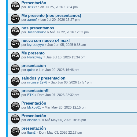
Presentación
por
Jc38
» Sab Jul 25, 2026 13:34 pm
Me presento (nos presentamos)
por
aaronf
» Lun Jul 20, 2026 23:27 pm
nos presentamos
por
Josebakoldo
» Mié Jul 22, 2026 12:33 pm
nueva con nuevo c4 max!
por
leyresoyyo
» Jue Jun 05, 2025 9:38 am
Me presento
por
Floritoway
» Jue Jul 16, 2026 13:34 pm
presentacion
por
quico
» Lun Jun 29, 2026 16:46 pm
saludos y presentacion
por
infojoser1976
» Sab Jun 06, 2026 17:57 pm
presentacion!!!
por
BTK
» Dom Jun 07, 2026 22:32 pm
Presentación
por
Mckoy01
» Mar May 26, 2026 12:15 pm
Presentación
por
elpelos69
» Mié May 06, 2026 18:06 pm
presentación
por
Iban2
» Dom May 03, 2026 22:17 pm