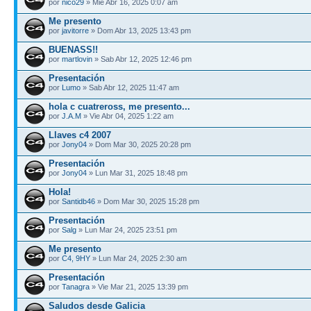
por
nico29
» Mié Abr 16, 2025 0:07 am
Me presento
por
javitorre
» Dom Abr 13, 2025 13:43 pm
BUENASS!!
por
martlovin
» Sab Abr 12, 2025 12:46 pm
Presentación
por
Lumo
» Sab Abr 12, 2025 11:47 am
hola c cuatreross, me presento...
por
J.A.M
» Vie Abr 04, 2025 1:22 am
Llaves c4 2007
por
Jony04
» Dom Mar 30, 2025 20:28 pm
Presentación
por
Jony04
» Lun Mar 31, 2025 18:48 pm
Hola!
por
Santidb46
» Dom Mar 30, 2025 15:28 pm
Presentación
por
Salg
» Lun Mar 24, 2025 23:51 pm
Me presento
por
C4, 9HY
» Lun Mar 24, 2025 2:30 am
Presentación
por
Tanagra
» Vie Mar 21, 2025 13:39 pm
Saludos desde Galicia