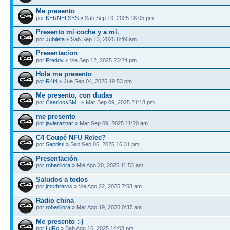
Me presento
por
KERNELSYS
» Sab Sep 13, 2025 18:05 pm
Presento mi coche y a mí.
por
Jubileta
» Sab Sep 13, 2025 8:49 am
Presentacion
por
Freddy
» Vie Sep 12, 2025 23:24 pm
Hola me presento
por
R4f4
» Jue Sep 04, 2025 19:53 pm
Me presento, con dudas
por
CaarloosSM_
» Mar Sep 09, 2025 21:18 pm
me presento
por
javieraznar
» Mar Sep 09, 2025 11:20 am
C4 Coupé NFU Relee?
por
Sapristi
» Sab Sep 06, 2025 16:31 pm
Presentación
por
roberillora
» Mié Ago 20, 2025 11:53 am
Saludos a todos
por
jmc4treros
» Vie Ago 22, 2025 7:58 am
Radio china
por
roberillora
» Mar Ago 19, 2025 0:37 am
Me presento :-)
por
LuRo
» Sab Ago 16, 2025 14:08 pm