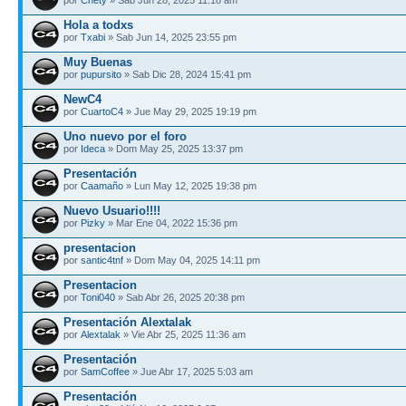
Hola a todxs
por
Txabi
» Sab Jun 14, 2025 23:55 pm
Muy Buenas
por
pupursito
» Sab Dic 28, 2024 15:41 pm
NewC4
por
CuartoC4
» Jue May 29, 2025 19:19 pm
Uno nuevo por el foro
por
Ideca
» Dom May 25, 2025 13:37 pm
Presentación
por
Caamaño
» Lun May 12, 2025 19:38 pm
Nuevo Usuario!!!!
por
Pizky
» Mar Ene 04, 2022 15:36 pm
presentacion
por
santic4tnf
» Dom May 04, 2025 14:11 pm
Presentacion
por
Toni040
» Sab Abr 26, 2025 20:38 pm
Presentación Alextalak
por
Alextalak
» Vie Abr 25, 2025 11:36 am
Presentación
por
SamCoffee
» Jue Abr 17, 2025 5:03 am
Presentación