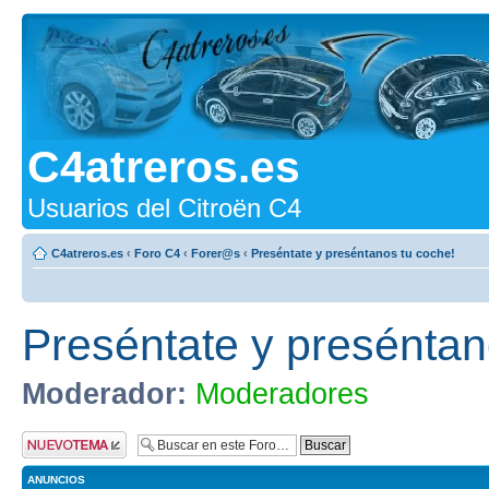
C4atreros.es
Usuarios del Citroën C4
C4atreros.es
‹
Foro C4
‹
Forer@s
‹
Preséntate y preséntanos tu coche!
Preséntate y preséntan
Moderador:
Moderadores
Publicar un nuevo
tema
ANUNCIOS