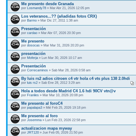
Me presento desde Granada
por
Losmandy78
» Mar Abr 21, 2026 12:05 pm
Los veteranos...?? (añadidas fotos CRX)
por
Barmo
» Mar Dic 27, 2011 1:38 am
Presentación
por
cardao
» Mar Abr 07, 2026 20:30 pm
Me presento
por
dosocas
» Mar Mar 31, 2026 20:20 pm
presentación
por
Moferja
» Lun Mar 30, 2026 10:17 am
Presentación
por
Correcaminos
» Sab Mar 28, 2026 0:58 am
By luis rs2 adios citroen c4 vtr hola c4 vts plus 138 2.0hdi
por
luis rs2
» Sab Ene 28, 2012 3:29 am
Hola a todos desde Madrid C4 1.6 hdi 90CV vtn@v
por
Franiles
» Mar Mar 10, 2026 20:08 pm
Me presento al foroC4
por
papalapa3
» Mié Feb 25, 2026 19:18 pm
Me presento al foro
por
Josemma
» Lun Feb 23, 2026 22:58 pm
actualizacion mapa myway
por
JRT120
» Jue Feb 05, 2026 21:50 pm