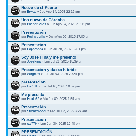
Nuevo de el Puerto
por
Erwati
» Jue Ago 14, 2025 22:12 pm
Uno nuevo de Córdoba
por
Bashar Miles
» Lun Ago 04, 2025 21:03 pm
Presentación
por
Pedro trujillo
» Dom Ago 03, 2025 17:05 pm
Presentación
por
Peperbada
» Lun Jul 28, 2025 16:51 pm
Soy Jose Pina y me presento
por
JosePina
» Lun Jul 21, 2025 18:39 pm
Presentación y dudas híbrido
por
Serghi26
» Jue Jul 03, 2025 20:35 pm
presentacion
por
luis431
» Jue Jul 10, 2025 19:57 pm
Me presento
por
Hugio72
» Mié Jul 09, 2025 1:55 am
Presentación.
por
Stormtrooper
» Mié Jul 02, 2025 3:24 am
Presentacion
por
xai779
» Lun Jun 30, 2025 19:40 pm
PRESENTACIÓN
por
Chety
» Sab Jun 28, 2025 11:18 am