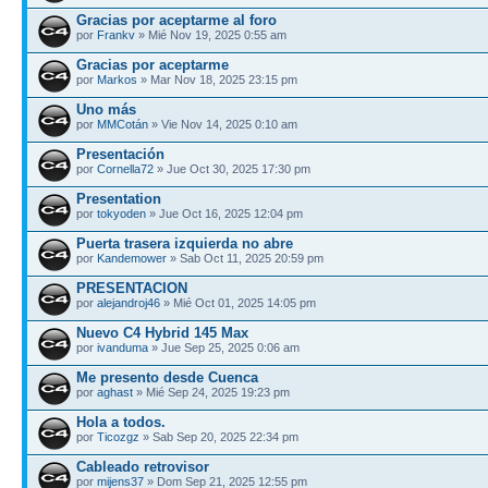
Gracias por aceptarme al foro
por
Frankv
» Mié Nov 19, 2025 0:55 am
Gracias por aceptarme
por
Markos
» Mar Nov 18, 2025 23:15 pm
Uno más
por
MMCotán
» Vie Nov 14, 2025 0:10 am
Presentación
por
Cornella72
» Jue Oct 30, 2025 17:30 pm
Presentation
por
tokyoden
» Jue Oct 16, 2025 12:04 pm
Puerta trasera izquierda no abre
por
Kandemower
» Sab Oct 11, 2025 20:59 pm
PRESENTACION
por
alejandroj46
» Mié Oct 01, 2025 14:05 pm
Nuevo C4 Hybrid 145 Max
por
ivanduma
» Jue Sep 25, 2025 0:06 am
Me presento desde Cuenca
por
aghast
» Mié Sep 24, 2025 19:23 pm
Hola a todos.
por
Ticozgz
» Sab Sep 20, 2025 22:34 pm
Cableado retrovisor
por
mijens37
» Dom Sep 21, 2025 12:55 pm