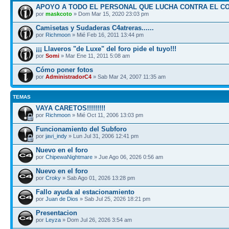
APOYO A TODO EL PERSONAL QUE LUCHA CONTRA EL C
por
maskcoto
» Dom Mar 15, 2020 23:03 pm
Camisetas y Sudaderas C4atreras......
por
Richmoon
» Mié Feb 16, 2011 13:44 pm
¡¡¡ Llaveros "de Luxe" del foro pide el tuyo!!!
por
Somi
» Mar Ene 11, 2011 5:08 am
Cómo poner fotos
por
AdministradorC4
» Sab Mar 24, 2007 11:35 am
TEMAS
VAYA CARETOS!!!!!!!!!
por
Richmoon
» Mié Oct 11, 2006 13:03 pm
Funcionamiento del Subforo
por
javi_indy
» Lun Jul 31, 2006 12:41 pm
Nuevo en el foro
por
ChipewaNightmare
» Jue Ago 06, 2026 0:56 am
Nuevo en el foro
por
Croky
» Sab Ago 01, 2026 13:28 pm
Fallo ayuda al estacionamiento
por
Juan de Dios
» Sab Jul 25, 2026 18:21 pm
Presentacion
por
Leyza
» Dom Jul 26, 2026 3:54 am