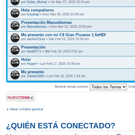
por
Dylan_Mckay
» Vie Mar 07, 2025 22:24 pm
Hola compañeros
por
Goyitoja
» Dom Mar 09, 2025 23:49 pm
Presentación Manueltomas
por
Manueltomas
» Dom Mar 02, 2025 23:04 pm
Me presento con mi C4 Gran Picasso 1.6eHDI
por
nacho221sp
» Sab Feb 15, 2025 15:54 pm
Presentación
por
Santi0771
» Mié Feb 19, 2025 0:02 am
Hola!
por
Hugo4
» Lun Feb 17, 2025 15:49 pm
Me presento
por
Jubelo1966
» Lun Feb 10, 2025 1:43 am
Mostrar temas previos:
Ord
Publicar un nuevo
tema
Volver a Índice general
¿QUIÉN ESTÁ CONECTADO?