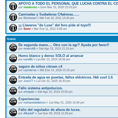
APOYO A TODO EL PERSONAL QUE LUCHA CONTRA EL C
por
maskcoto
» Dom Mar 15, 2020 23:03 pm
Camisetas y Sudaderas C4atreras......
por
Richmoon
» Mié Feb 16, 2011 13:44 pm
¡¡¡ Llaveros "de Luxe" del foro pide el tuyo!!!
por
Somi
» Mar Ene 11, 2011 5:08 am
TEMAS
De segunda mano.... Otro con la egr? Ayuda por favor!!
por
motero86
» Sab Ago 15, 2015 21:18 pm
Humo blanco y denso SOLO al arrancar
por
kami86
» Lun Abr 13, 2015 16:56 pm
seguro de niños citroen c4
por
cacharros
» Mié Ene 14, 2026 22:25 pm
Entrada de agua en puertas, fallos eléctricos. Hdi cool 1.6
por
Jose77
» Lun Dic 01, 2025 16:30 pm
Fallo sistema antipolucion.
por
enriquito
» Sab Ago 10, 2019 19:05 pm
Experiencias
por
mohamedelidrissi
» Jue May 01, 2025 16:06 pm
Fallo del regulador de altura de luces.
por
AlfredoP
» Jue Nov 08, 2018 12:28 pm