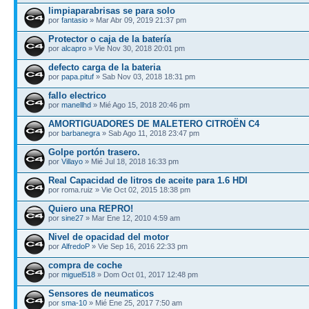
limpiaparabrisas se para solo
por
fantasio
» Mar Abr 09, 2019 21:37 pm
Protector o caja de la batería
por
alcapro
» Vie Nov 30, 2018 20:01 pm
defecto carga de la bateria
por
papa.pituf
» Sab Nov 03, 2018 18:31 pm
fallo electrico
por
manellhd
» Mié Ago 15, 2018 20:46 pm
AMORTIGUADORES DE MALETERO CITROËN C4
por
barbanegra
» Sab Ago 11, 2018 23:47 pm
Golpe portón trasero.
por
Villayo
» Mié Jul 18, 2018 16:33 pm
Real Capacidad de litros de aceite para 1.6 HDI
por roma.ruiz » Vie Oct 02, 2015 18:38 pm
Quiero una REPRO!
por
sine27
» Mar Ene 12, 2010 4:59 am
Nivel de opacidad del motor
por
AlfredoP
» Vie Sep 16, 2016 22:33 pm
compra de coche
por
miguel518
» Dom Oct 01, 2017 12:48 pm
Sensores de neumaticos
por
sma-10
» Mié Ene 25, 2017 7:50 am