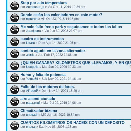
Stop por alta temperatura
por
Autobuser_o
» Vie Oct 11, 2019 12:24 pm
Donde están los calentadores en este motor?
por
mjceron
» Vie Oct 23, 2015 14:16 pm
Me sale fallo freno park y seguidamente todos los fallos
por
Juanjoutre
» Vie Jun 30, 2023 21:07 pm
cuadro de instrumentos
por
lucaru
» Dom Ago 14, 2022 21:25 pm
sonido agudo en la zona alternador
por
alortiz
» Jue Feb 17, 2022 14:06 pm
¿QUIEN GANARA? KILOMETROS QUE LLEVAMOS, Y EN QU
por
josegutis
» Mar Jun 09, 2009 10:33 am
Humo y falta de potencia
por
Yelmo89
» Sab Nov 20, 2021 14:16 pm
Fallo de los motores de faros.
por
AlfredoP
» Dom Nov 14, 2021 15:29 pm
aire acondicionado
por
papa.pituf
» Mar Jul 02, 2019 14:06 pm
Climatizador bizona
por
undeadr
» Mié Jun 16, 2021 19:54 pm
CUANTOS KILOMETROS OS HACEIS CON UN DEPOSITO
por
chacal
» Sab Nov 03, 2007 1:15 am