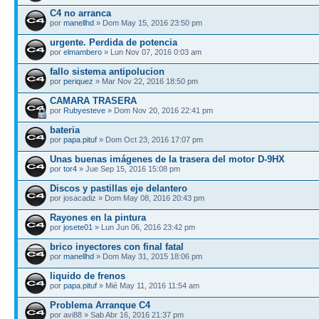
C4 no arranca
por
manellhd
» Dom May 15, 2016 23:50 pm
urgente. Perdida de potencia
por
elmambero
» Lun Nov 07, 2016 0:03 am
fallo sistema antipolucion
por
periquez
» Mar Nov 22, 2016 18:50 pm
CAMARA TRASERA
por
Rubyesteve
» Dom Nov 20, 2016 22:41 pm
bateria
por
papa.pituf
» Dom Oct 23, 2016 17:07 pm
Unas buenas imágenes de la trasera del motor D-9HX
por
tor4
» Jue Sep 15, 2016 15:08 pm
Discos y pastillas eje delantero
por josacadiz » Dom May 08, 2016 20:43 pm
Rayones en la pintura
por
josete01
» Lun Jun 06, 2016 23:42 pm
brico inyectores con final fatal
por
manellhd
» Dom May 31, 2015 18:06 pm
liquido de frenos
por
papa.pituf
» Mié May 11, 2016 11:54 am
Problema Arranque C4
por avi88 » Sab Abr 16, 2016 21:37 pm