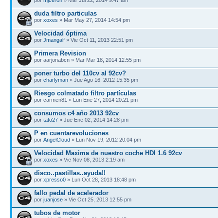
duda filtro particulas
por
xoxes
» Mar May 27, 2014 14:54 pm
Velocidad óptima
por
Jmangalf
» Vie Oct 11, 2013 22:51 pm
Primera Revision
por aarjonabcn » Mar Mar 18, 2014 12:55 pm
poner turbo del 110cv al 92cv?
por
charlyman
» Jue Ago 16, 2012 15:35 pm
Riesgo colmatado filtro partículas
por carmen81 » Lun Ene 27, 2014 20:21 pm
consumos c4 año 2013 92cv
por
tato27
» Jue Ene 02, 2014 14:28 pm
P en cuentarevoluciones
por
AngelCloud
» Lun Nov 19, 2012 20:04 pm
Velocidad Maxima de nuestro coche HDI 1.6 92cv
por
xoxes
» Vie Nov 08, 2013 2:19 am
disco..pastillas..ayuda!!
por
xpresso0
» Lun Oct 28, 2013 18:48 pm
fallo pedal de acelerador
por
juanjose
» Vie Oct 25, 2013 12:55 pm
tubos de motor