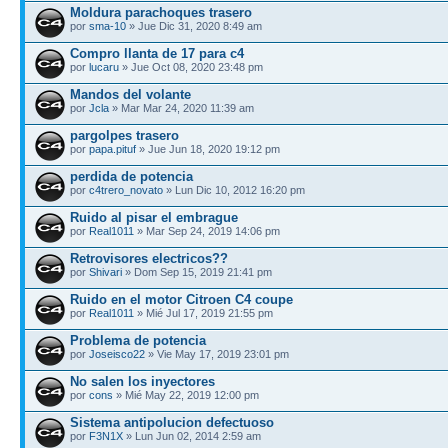
Moldura parachoques trasero
por
sma-10
» Jue Dic 31, 2020 8:49 am
Compro llanta de 17 para c4
por
lucaru
» Jue Oct 08, 2020 23:48 pm
Mandos del volante
por
Jcla
» Mar Mar 24, 2020 11:39 am
pargolpes trasero
por
papa.pituf
» Jue Jun 18, 2020 19:12 pm
perdida de potencia
por
c4trero_novato
» Lun Dic 10, 2012 16:20 pm
Ruido al pisar el embrague
por
Real1011
» Mar Sep 24, 2019 14:06 pm
Retrovisores electricos??
por
Shivari
» Dom Sep 15, 2019 21:41 pm
Ruido en el motor Citroen C4 coupe
por
Real1011
» Mié Jul 17, 2019 21:55 pm
Problema de potencia
por
Joseisco22
» Vie May 17, 2019 23:01 pm
No salen los inyectores
por
cons
» Mié May 22, 2019 12:00 pm
Sistema antipolucion defectuoso
por
F3N1X
» Lun Jun 02, 2014 2:59 am