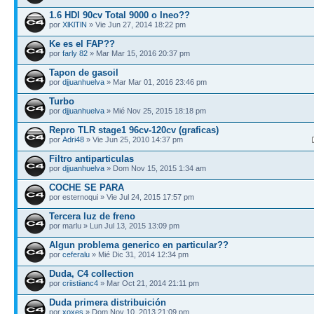
1.6 HDI 90cv Total 9000 o Ineo??
por
XlKlTlN
» Vie Jun 27, 2014 18:22 pm
Ke es el FAP??
por
farly 82
» Mar Mar 15, 2016 20:37 pm
Tapon de gasoil
por
djjuanhuelva
» Mar Mar 01, 2016 23:46 pm
Turbo
por
djjuanhuelva
» Mié Nov 25, 2015 18:18 pm
Repro TLR stage1 96cv-120cv (graficas)
por
Adri48
» Vie Jun 25, 2010 14:37 pm
Filtro antiparticulas
por
djjuanhuelva
» Dom Nov 15, 2015 1:34 am
COCHE SE PARA
por esternoqui » Vie Jul 24, 2015 17:57 pm
Tercera luz de freno
por marlu » Lun Jul 13, 2015 13:09 pm
Algun problema generico en particular??
por
ceferalu
» Mié Dic 31, 2014 12:34 pm
Duda, C4 collection
por
criistiianc4
» Mar Oct 21, 2014 21:11 pm
Duda primera distribuición
por
xoxes
» Dom Nov 10, 2013 21:09 pm