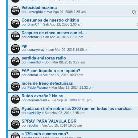
Velocidad maxima
por
Leverglide
» Mar Ago 01, 2006 1:36 am
Consumos de nuestro chikitin
por
BrianC4
» Sab Ago 12, 2006 2:03 am
Despues de cinco meses con el....
por
ceferalu
» Sab Abr 04, 2015 12:11 pm
egr
por
oscaryeray
» Lun Mar 09, 2015 16:09 pm
perdida emisoras radio
por
manellhd
» Dom Mar 08, 2015 3:27 am
FAP con liquido o sin liquido?
por
ceferalu
» Vie Ene 09, 2015 16:39 pm
luces de freno defectuosas
por
Pablo Palomo
» Mar May 13, 2014 21:32 pm
Ruido extraño? No se...
por
eternalsound
» Lun Sep 01, 2008 18:21 pm
Ayuda con tirón sobre las 2200 rpm en todas las marchas
por
davidbilly
» Sab Nov 08, 2014 2:45 am
SPRAY PARA VALVULA EGR
por
rebollar
» Vie Ago 15, 2014 19:03 pm
a 130km/h cuantas rmp?
por
mjceron
» Mar Jul 22, 2014 9:47 am