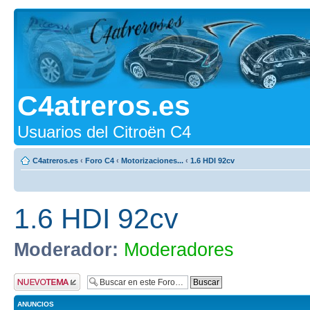
C4atreros.es
Usuarios del Citroën C4
C4atreros.es
‹
Foro C4
‹
Motorizaciones...
‹
1.6 HDI 92cv
1.6 HDI 92cv
Moderador:
Moderadores
Publicar un nuevo
tema
ANUNCIOS