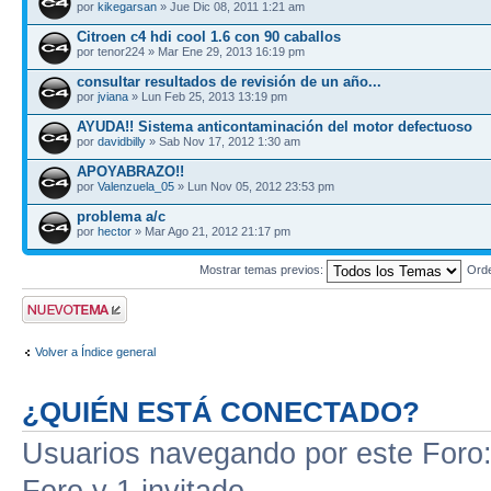
por
kikegarsan
» Jue Dic 08, 2011 1:21 am
Citroen c4 hdi cool 1.6 con 90 caballos
por tenor224 » Mar Ene 29, 2013 16:19 pm
consultar resultados de revisión de un año...
por
jviana
» Lun Feb 25, 2013 13:19 pm
AYUDA!! Sistema anticontaminación del motor defectuoso
por
davidbilly
» Sab Nov 17, 2012 1:30 am
APOYABRAZO!!
por
Valenzuela_05
» Lun Nov 05, 2012 23:53 pm
problema a/c
por
hector
» Mar Ago 21, 2012 21:17 pm
Mostrar temas previos:
Ord
Publicar un nuevo
tema
Volver a Índice general
¿QUIÉN ESTÁ CONECTADO?
Usuarios navegando por este Foro: 
Foro y 1 invitado