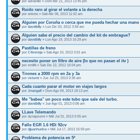
por adrianillo » Dom Abr 21, 2013 13:45 pm
Ruido raro al girar el volante a la derecha
por anketu » Sab Abr 06, 2013 11:02 am
Alguien por Coruña o cerca que me pueda hechar una man
por
davidbilly
» Lun Dic 03, 2012 3:58 am
Alguien sabe el precio del cambio del kit de embrague?
por
davidbilly
» Lun Ago 19, 2013 16:29 pm
Pastillas de freno
por
C4trerioja
» Sab Ago 10, 2013 3:01 am
necesito poner un filtro de aire (lo que no pasan el itv )
por emifiti » Sab Dic 22, 2012 16:04 pm
Tirones a 2000 rpm en 2a y 3a
por
victuret
» Jue Jul 25, 2013 0:36 am
Cada cuanto parar el motor en viajes largos
por
Jmangalf
» Dom Ago 04, 2013 18:13 pm
Me "babea" un poco este tubo que sale del turbo.
por
davidbilly
» Jue Ago 01, 2013 0:06 am
LLave Telemando
por dynajosemi » Mié Jul 31, 2013 0:55 am
Fallo EGR 1.6 HDi 92cv
por
djjuanhuelva
» Mié Jul 17, 2013 15:59 pm
Problema de potencia en 5º