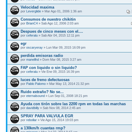
Velocidad maxima
por
Leverglide
» Mar Ago 01, 2006 1:36 am
Consumos de nuestro chikitin
por
BrianC4
» Sab Ago 12, 2006 2:03 am
Despues de cinco meses con el....
por
ceferalu
» Sab Abr 04, 2015 12:11 pm
egr
por
oscaryeray
» Lun Mar 09, 2015 16:09 pm
perdida emisoras radio
por
manellhd
» Dom Mar 08, 2015 3:27 am
FAP con liquido o sin liquido?
por
ceferalu
» Vie Ene 09, 2015 16:39 pm
luces de freno defectuosas
por
Pablo Palomo
» Mar May 13, 2014 21:32 pm
Ruido extraño? No se...
por
eternalsound
» Lun Sep 01, 2008 18:21 pm
Ayuda con tirón sobre las 2200 rpm en todas las marchas
por
davidbilly
» Sab Nov 08, 2014 2:45 am
SPRAY PARA VALVULA EGR
por
rebollar
» Vie Ago 15, 2014 19:03 pm
a 130km/h cuantas rmp?
por
mjceron
» Mar Jul 22, 2014 9:47 am