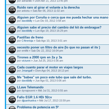
por adrianillo » Dom Abr 21, 2013 13:45 pm
Ruido raro al girar el volante a la derecha
por anketu » Sab Abr 06, 2013 11:02 am
Alguien por Coruña o cerca que me pueda hechar una man
por
davidbilly
» Lun Dic 03, 2012 3:58 am
Alguien sabe el precio del cambio del kit de embrague?
por
davidbilly
» Lun Ago 19, 2013 16:29 pm
Pastillas de freno
por
C4trerioja
» Sab Ago 10, 2013 3:01 am
necesito poner un filtro de aire (lo que no pasan el itv )
por emifiti » Sab Dic 22, 2012 16:04 pm
Tirones a 2000 rpm en 2a y 3a
por
victuret
» Jue Jul 25, 2013 0:36 am
Cada cuanto parar el motor en viajes largos
por
Jmangalf
» Dom Ago 04, 2013 18:13 pm
Me "babea" un poco este tubo que sale del turbo.
por
davidbilly
» Jue Ago 01, 2013 0:06 am
LLave Telemando
por dynajosemi » Mié Jul 31, 2013 0:55 am
Fallo EGR 1.6 HDi 92cv
por
djjuanhuelva
» Mié Jul 17, 2013 15:59 pm
Problema de potencia en 5º