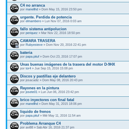
C4 no arranca
por
manellhd
» Dom May 15, 2016 23:50 pm
urgente. Perdida de potencia
por
elmambero
» Lun Nov 07, 2016 0:03 am
fallo sistema antipolucion
por
periquez
» Mar Nov 22, 2016 18:50 pm
CAMARA TRASERA
por
Rubyesteve
» Dom Nov 20, 2016 22:41 pm
bateria
por
papa.pituf
» Dom Oct 23, 2016 17:07 pm
Unas buenas imágenes de la trasera del motor D-9HX
por
tor4
» Jue Sep 15, 2016 15:08 pm
Discos y pastillas eje delantero
por josacadiz » Dom May 08, 2016 20:43 pm
Rayones en la pintura
por
josete01
» Lun Jun 06, 2016 23:42 pm
brico inyectores con final fatal
por
manellhd
» Dom May 31, 2015 18:06 pm
liquido de frenos
por
papa.pituf
» Mié May 11, 2016 11:54 am
Problema Arranque C4
por avi88 » Sab Abr 16, 2016 21:37 pm