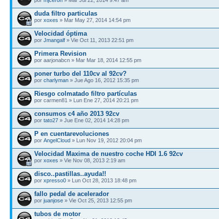
duda filtro particulas
por
xoxes
» Mar May 27, 2014 14:54 pm
Velocidad óptima
por
Jmangalf
» Vie Oct 11, 2013 22:51 pm
Primera Revision
por aarjonabcn » Mar Mar 18, 2014 12:55 pm
poner turbo del 110cv al 92cv?
por
charlyman
» Jue Ago 16, 2012 15:35 pm
Riesgo colmatado filtro partículas
por carmen81 » Lun Ene 27, 2014 20:21 pm
consumos c4 año 2013 92cv
por
tato27
» Jue Ene 02, 2014 14:28 pm
P en cuentarevoluciones
por
AngelCloud
» Lun Nov 19, 2012 20:04 pm
Velocidad Maxima de nuestro coche HDI 1.6 92cv
por
xoxes
» Vie Nov 08, 2013 2:19 am
disco..pastillas..ayuda!!
por
xpresso0
» Lun Oct 28, 2013 18:48 pm
fallo pedal de acelerador
por
juanjose
» Vie Oct 25, 2013 12:55 pm
tubos de motor