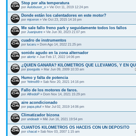
Stop por alta temperatura
por
Autobuser_o
» Vie Oct 11, 2019 12:24 pm
Donde están los calentadores en este motor?
por
mjceron
» Vie Oct 23, 2015 14:16 pm
Me sale fallo freno park y seguidamente todos los fallos
por
Juanjoutre
» Vie Jun 30, 2023 21:07 pm
cuadro de instrumentos
por
lucaru
» Dom Ago 14, 2022 21:25 pm
sonido agudo en la zona alternador
por
alortiz
» Jue Feb 17, 2022 14:06 pm
¿QUIEN GANARA? KILOMETROS QUE LLEVAMOS, Y EN QU
por
josegutis
» Mar Jun 09, 2009 10:33 am
Humo y falta de potencia
por
Yelmo89
» Sab Nov 20, 2021 14:16 pm
Fallo de los motores de faros.
por
AlfredoP
» Dom Nov 14, 2021 15:29 pm
aire acondicionado
por
papa.pituf
» Mar Jul 02, 2019 14:06 pm
Climatizador bizona
por
undeadr
» Mié Jun 16, 2021 19:54 pm
CUANTOS KILOMETROS OS HACEIS CON UN DEPOSITO
por
chacal
» Sab Nov 03, 2007 1:15 am