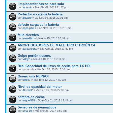
limpiaparabrisas se para solo
por
fantasio
» Mar Abr 09, 2019 21:37 pm
Protector o caja de la batería
por
alcapro
» Vie Nov 30, 2018 20:01 pm
defecto carga de la bateria
por
papa.pituf
» Sab Nov 03, 2018 18:31 pm
fallo electrico
por
manellhd
» Mié Ago 15, 2018 20:46 pm
AMORTIGUADORES DE MALETERO CITROËN C4
por
barbanegra
» Sab Ago 11, 2018 23:47 pm
Golpe portón trasero.
por
Villayo
» Mié Jul 18, 2018 16:33 pm
Real Capacidad de litros de aceite para 1.6 HDI
por roma.ruiz » Vie Oct 02, 2015 18:38 pm
Quiero una REPRO!
por
sine27
» Mar Ene 12, 2010 4:59 am
Nivel de opacidad del motor
por
AlfredoP
» Vie Sep 16, 2016 22:33 pm
compra de coche
por
miguel518
» Dom Oct 01, 2017 12:48 pm
Sensores de neumaticos
por
sma-10
» Mié Ene 25, 2017 7:50 am