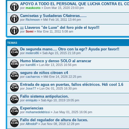
APOYO A TODO EL PERSONAL QUE LUCHA CONTRA EL C
por
maskcoto
» Dom Mar 15, 2020 23:03 pm
Camisetas y Sudaderas C4atreras......
por
Richmoon
» Mié Feb 16, 2011 13:44 pm
¡¡¡ Llaveros "de Luxe" del foro pide el tuyo!!!
por
Somi
» Mar Ene 11, 2011 5:08 am
TEMAS
De segunda mano.... Otro con la egr? Ayuda por favor!!
por
motero86
» Sab Ago 15, 2015 21:18 pm
Humo blanco y denso SOLO al arrancar
por
kami86
» Lun Abr 13, 2015 16:56 pm
seguro de niños citroen c4
por
cacharros
» Mié Ene 14, 2026 22:25 pm
Entrada de agua en puertas, fallos eléctricos. Hdi cool 1.6
por
Jose77
» Lun Dic 01, 2025 16:30 pm
Fallo sistema antipolucion.
por
enriquito
» Sab Ago 10, 2019 19:05 pm
Experiencias
por
mohamedelidrissi
» Jue May 01, 2025 16:06 pm
Fallo del regulador de altura de luces.
por
AlfredoP
» Jue Nov 08, 2018 12:28 pm