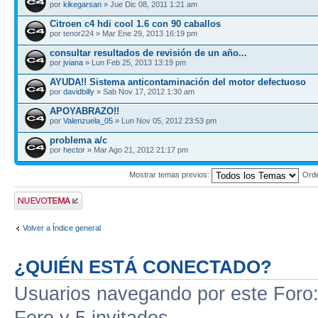
por
kikegarsan
» Jue Dic 08, 2011 1:21 am
Citroen c4 hdi cool 1.6 con 90 caballos
por tenor224 » Mar Ene 29, 2013 16:19 pm
consultar resultados de revisión de un año...
por
jviana
» Lun Feb 25, 2013 13:19 pm
AYUDA!! Sistema anticontaminación del motor defectuoso
por
davidbilly
» Sab Nov 17, 2012 1:30 am
APOYABRAZO!!
por
Valenzuela_05
» Lun Nov 05, 2012 23:53 pm
problema a/c
por
hector
» Mar Ago 21, 2012 21:17 pm
Mostrar temas previos:
Ord
Publicar un nuevo
tema
Volver a Índice general
¿QUIÉN ESTÁ CONECTADO?
Usuarios navegando por este Foro: 
Foro y 5 invitados