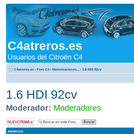
C4atreros.es
Usuarios del Citroën C4
C4atreros.es
‹
Foro C4
‹
Motorizaciones...
‹
1.6 HDI 92cv
1.6 HDI 92cv
Moderador:
Moderadores
Publicar un nuevo
tema
ANUNCIOS