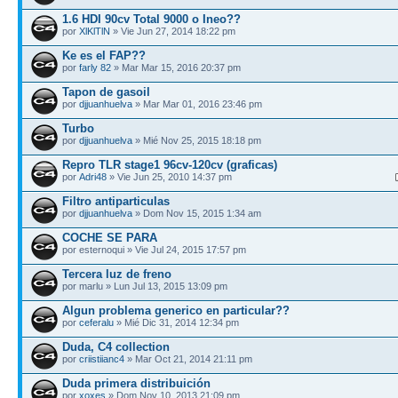
1.6 HDI 90cv Total 9000 o Ineo??
por
XlKlTlN
» Vie Jun 27, 2014 18:22 pm
Ke es el FAP??
por
farly 82
» Mar Mar 15, 2016 20:37 pm
Tapon de gasoil
por
djjuanhuelva
» Mar Mar 01, 2016 23:46 pm
Turbo
por
djjuanhuelva
» Mié Nov 25, 2015 18:18 pm
Repro TLR stage1 96cv-120cv (graficas)
por
Adri48
» Vie Jun 25, 2010 14:37 pm
Filtro antiparticulas
por
djjuanhuelva
» Dom Nov 15, 2015 1:34 am
COCHE SE PARA
por esternoqui » Vie Jul 24, 2015 17:57 pm
Tercera luz de freno
por marlu » Lun Jul 13, 2015 13:09 pm
Algun problema generico en particular??
por
ceferalu
» Mié Dic 31, 2014 12:34 pm
Duda, C4 collection
por
criistiianc4
» Mar Oct 21, 2014 21:11 pm
Duda primera distribuición
por
xoxes
» Dom Nov 10, 2013 21:09 pm