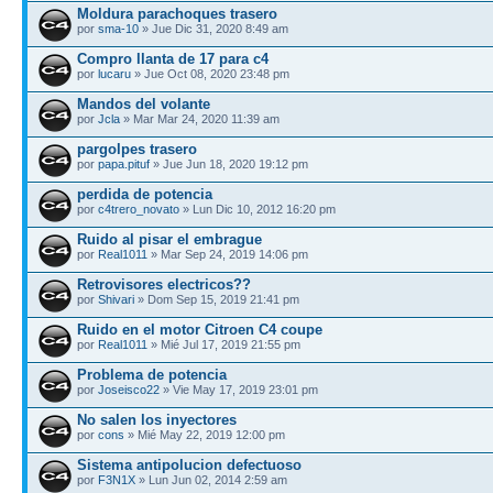
Moldura parachoques trasero
por
sma-10
» Jue Dic 31, 2020 8:49 am
Compro llanta de 17 para c4
por
lucaru
» Jue Oct 08, 2020 23:48 pm
Mandos del volante
por
Jcla
» Mar Mar 24, 2020 11:39 am
pargolpes trasero
por
papa.pituf
» Jue Jun 18, 2020 19:12 pm
perdida de potencia
por
c4trero_novato
» Lun Dic 10, 2012 16:20 pm
Ruido al pisar el embrague
por
Real1011
» Mar Sep 24, 2019 14:06 pm
Retrovisores electricos??
por
Shivari
» Dom Sep 15, 2019 21:41 pm
Ruido en el motor Citroen C4 coupe
por
Real1011
» Mié Jul 17, 2019 21:55 pm
Problema de potencia
por
Joseisco22
» Vie May 17, 2019 23:01 pm
No salen los inyectores
por
cons
» Mié May 22, 2019 12:00 pm
Sistema antipolucion defectuoso
por
F3N1X
» Lun Jun 02, 2014 2:59 am