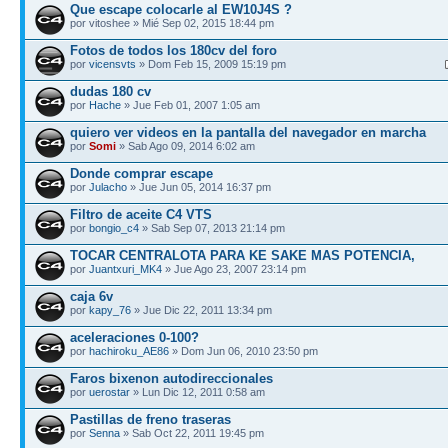
Que escape colocarle al EW10J4S ?
por vitoshee » Mié Sep 02, 2015 18:44 pm
Fotos de todos los 180cv del foro
por
vicensvts
» Dom Feb 15, 2009 15:19 pm
dudas 180 cv
por
Hache
» Jue Feb 01, 2007 1:05 am
quiero ver videos en la pantalla del navegador en marcha
por
Somi
» Sab Ago 09, 2014 6:02 am
Donde comprar escape
por
Julacho
» Jue Jun 05, 2014 16:37 pm
Filtro de aceite C4 VTS
por
bongio_c4
» Sab Sep 07, 2013 21:14 pm
TOCAR CENTRALOTA PARA KE SAKE MAS POTENCIA,
por
Juantxuri_MK4
» Jue Ago 23, 2007 23:14 pm
caja 6v
por
kapy_76
» Jue Dic 22, 2011 13:34 pm
aceleraciones 0-100?
por
hachiroku_AE86
» Dom Jun 06, 2010 23:50 pm
Faros bixenon autodireccionales
por
uerostar
» Lun Dic 12, 2011 0:58 am
Pastillas de freno traseras
por
Senna
» Sab Oct 22, 2011 19:45 pm