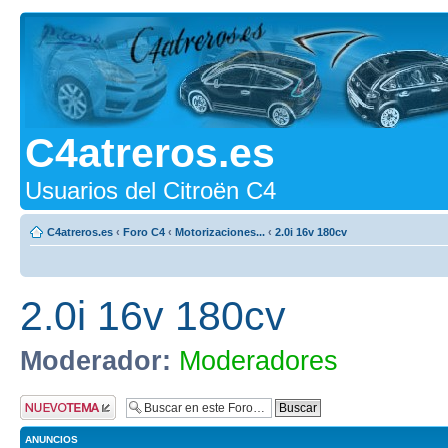
C4atreros.es
Usuarios del Citroën C4
C4atreros.es
‹
Foro C4
‹
Motorizaciones...
‹
2.0i 16v 180cv
2.0i 16v 180cv
Moderador:
Moderadores
Publicar un nuevo
tema
ANUNCIOS