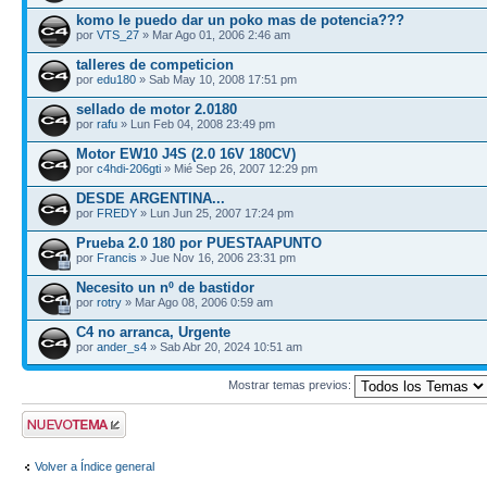
komo le puedo dar un poko mas de potencia???
por
VTS_27
» Mar Ago 01, 2006 2:46 am
talleres de competicion
por
edu180
» Sab May 10, 2008 17:51 pm
sellado de motor 2.0180
por
rafu
» Lun Feb 04, 2008 23:49 pm
Motor EW10 J4S (2.0 16V 180CV)
por
c4hdi-206gti
» Mié Sep 26, 2007 12:29 pm
DESDE ARGENTINA...
por
FREDY
» Lun Jun 25, 2007 17:24 pm
Prueba 2.0 180 por PUESTAAPUNTO
por
Francis
» Jue Nov 16, 2006 23:31 pm
Necesito un nº de bastidor
por
rotry
» Mar Ago 08, 2006 0:59 am
C4 no arranca, Urgente
por
ander_s4
» Sab Abr 20, 2024 10:51 am
Mostrar temas previos:
Publicar un nuevo
tema
Volver a Índice general