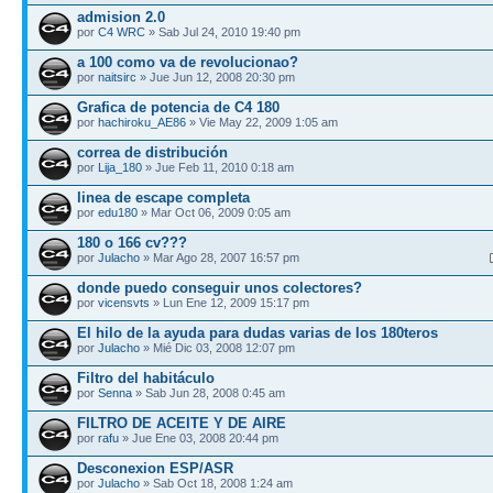
admision 2.0
por
C4 WRC
» Sab Jul 24, 2010 19:40 pm
a 100 como va de revolucionao?
por
naitsirc
» Jue Jun 12, 2008 20:30 pm
Grafica de potencia de C4 180
por
hachiroku_AE86
» Vie May 22, 2009 1:05 am
correa de distribución
por
Lija_180
» Jue Feb 11, 2010 0:18 am
linea de escape completa
por
edu180
» Mar Oct 06, 2009 0:05 am
180 o 166 cv???
por
Julacho
» Mar Ago 28, 2007 16:57 pm
donde puedo conseguir unos colectores?
por
vicensvts
» Lun Ene 12, 2009 15:17 pm
El hilo de la ayuda para dudas varias de los 180teros
por
Julacho
» Mié Dic 03, 2008 12:07 pm
Filtro del habitáculo
por
Senna
» Sab Jun 28, 2008 0:45 am
FILTRO DE ACEITE Y DE AIRE
por
rafu
» Jue Ene 03, 2008 20:44 pm
Desconexion ESP/ASR
por
Julacho
» Sab Oct 18, 2008 1:24 am