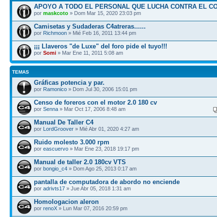
APOYO A TODO EL PERSONAL QUE LUCHA CONTRA EL C
por
maskcoto
» Dom Mar 15, 2020 23:03 pm
Camisetas y Sudaderas C4atreras......
por
Richmoon
» Mié Feb 16, 2011 13:44 pm
¡¡¡ Llaveros "de Luxe" del foro pide el tuyo!!!
por
Somi
» Mar Ene 11, 2011 5:08 am
TEMAS
Gráficas potencia y par.
por
Ramonico
» Dom Jul 30, 2006 15:01 pm
Censo de foreros con el motor 2.0 180 cv
por
Senna
» Mar Oct 17, 2006 8:48 am
Manual De Taller C4
por
LordGroover
» Mié Abr 01, 2020 4:27 am
Ruido molesto 3.000 rpm
por
eascuervo
» Mar Ene 23, 2018 19:17 pm
Manual de taller 2.0 180cv VTS
por
bongio_c4
» Dom Ago 25, 2013 0:17 am
pantalla de computadora de abordo no enciende
por
adrivts17
» Jue Abr 05, 2018 1:31 am
Homologacion aleron
por
renoX
» Lun Mar 07, 2016 20:59 pm