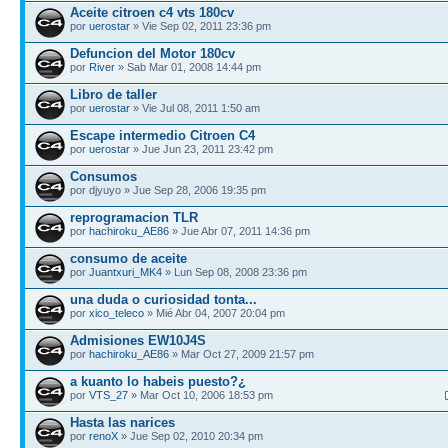
Aceite citroen c4 vts 180cv
por
uerostar
» Vie Sep 02, 2011 23:36 pm
Defuncion del Motor 180cv
por
River
» Sab Mar 01, 2008 14:44 pm
Libro de taller
por
uerostar
» Vie Jul 08, 2011 1:50 am
Escape intermedio Citroen C4
por
uerostar
» Jue Jun 23, 2011 23:42 pm
Consumos
por djyuyo » Jue Sep 28, 2006 19:35 pm
reprogramacion TLR
por
hachiroku_AE86
» Jue Abr 07, 2011 14:36 pm
consumo de aceite
por
Juantxuri_MK4
» Lun Sep 08, 2008 23:36 pm
una duda o curiosidad tonta...
por
xico_teleco
» Mié Abr 04, 2007 20:04 pm
Admisiones EW10J4S
por
hachiroku_AE86
» Mar Oct 27, 2009 21:57 pm
a kuanto lo habeis puesto?¿
por
VTS_27
» Mar Oct 10, 2006 18:53 pm
Hasta las narices
por
renoX
» Jue Sep 02, 2010 20:34 pm