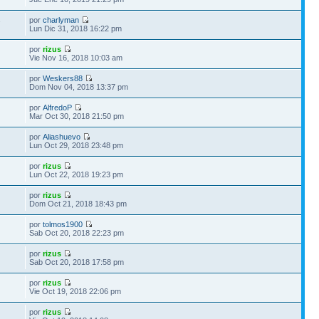
por
charlyman
7
Lun Dic 31, 2018 16:22 pm
por
rizus
Vie Nov 16, 2018 10:03 am
por
Weskers88
Dom Nov 04, 2018 13:37 pm
por
AlfredoP
Mar Oct 30, 2018 21:50 pm
por
Aliashuevo
Lun Oct 29, 2018 23:48 pm
por
rizus
Lun Oct 22, 2018 19:23 pm
por
rizus
Dom Oct 21, 2018 18:43 pm
por
tolmos1900
Sab Oct 20, 2018 22:23 pm
por
rizus
Sab Oct 20, 2018 17:58 pm
por
rizus
Vie Oct 19, 2018 22:06 pm
por
rizus