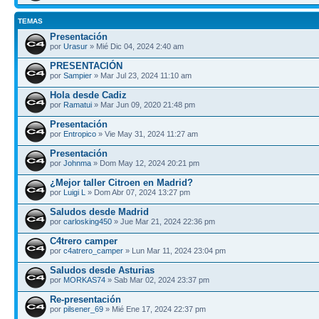
TEMAS
Presentación
por
Urasur
» Mié Dic 04, 2024 2:40 am
PRESENTACIÓN
por
Sampier
» Mar Jul 23, 2024 11:10 am
Hola desde Cadiz
por
Ramatui
» Mar Jun 09, 2020 21:48 pm
Presentación
por
Entropico
» Vie May 31, 2024 11:27 am
Presentación
por
Johnma
» Dom May 12, 2024 20:21 pm
¿Mejor taller Citroen en Madrid?
por
Luigi L
» Dom Abr 07, 2024 13:27 pm
Saludos desde Madrid
por
carlosking450
» Jue Mar 21, 2024 22:36 pm
C4trero camper
por
c4atrero_camper
» Lun Mar 11, 2024 23:04 pm
Saludos desde Asturias
por
MORKAS74
» Sab Mar 02, 2024 23:37 pm
Re-presentación
por
pilsener_69
» Mié Ene 17, 2024 22:37 pm