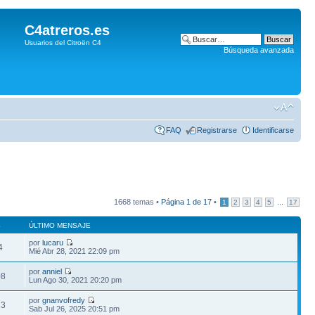
C4atreros.es
Usuarios del Citroën C4
Búsqueda avanzada
FAQ
Registrarse
Identificarse
1668 temas •
Página
1
de
17
•
...
1
2
3
4
5
17
S
ÚLTIMO MENSAJE
por
lucaru
4
Mié Abr 28, 2021 22:09 pm
por
anniel
08
Lun Ago 30, 2021 20:20 pm
por
gnanvofredy
33
Sab Jul 26, 2025 20:51 pm