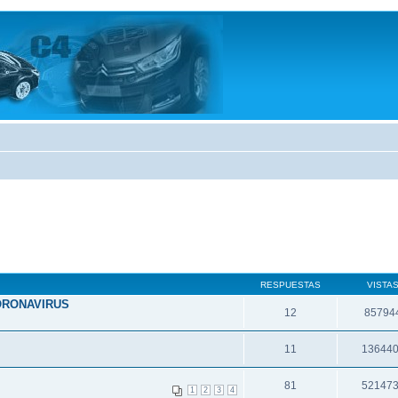
RESPUESTAS
VISTA
ORONAVIRUS
12
85794
11
13644
81
52147
1
2
3
4