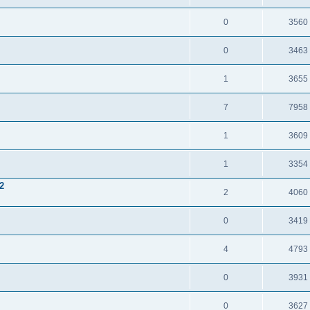
0
3560
0
3463
1
3655
7
7958
1
3609
1
3354
2
2
4060
0
3419
4
4793
0
3931
0
3627