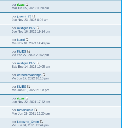
por
rizus
Mar Dic 05, 2023 11:20 am
por
josemi_23
Jue Nov 23, 2023 0:04 am
por
mistigris1977
Jue Nov 16, 2023 19:14 pm
por
Narci
Mié Nov 01, 2023 14:48 pm
por
KiviES
Vie Ene 27, 2023 20:52 pm
por
mistigris1977
Sab Ene 14, 2023 10:05 am
por
esthercovadonga
Vie Jun 17, 2022 18:10 pm
por
KiviES
Mié Jun 01, 2022 21:58 pm
por
rizus
Lun Nov 22, 2021 17:42 pm
por
Kietolamata
Mar Jun 29, 2021 13:20 pm
por
Lobezno_Xmen
9
Vie Jun 04, 2021 13:44 pm