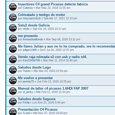
Inyectores C4 grand Picasso defecto fabrica
por
Cabesa
» Mar May 22, 2018 11:55 am
Colmatado y testigo de motor
por
moysanchezb
» Sab Abr 17, 2021 12:13 pm
Salu2 desde Galicia
por
mirife
» Sab Dic 19, 2020 22:17 pm
me presento
por
frenandoalfondo
» Mar Sep 08, 2020 23:11 pm
Me llamo Julian y aun no lo he comprado, me lo recomenda
por
juligan1986
» Dom Jul 26, 2020 12:07 pm
Vendo caja nómada v2 con usb y radio rd4.
por
fran23456789
» Mar Mar 11, 2014 16:40 pm
Saludos desde Lugo
por
Tototo
» Mié Mar 04, 2020 23:59 pm
Me vuelvo a presentar
por
javimp75
» Jue Feb 13, 2020 16:25 pm
Manual de taller c4 picasso 1.6HDI FAP 2007
por
el_jacky
» Mié Feb 12, 2020 21:34 pm
Saludos desde Segovia
por
Fehiji
» Lun Ene 20, 2020 0:40 am
Presentación C4 Picasso
por
S-anti
» Mié Nov 27, 2019 19:20 pm