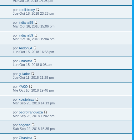
Vie Oct 19, 2018 14:08 pm
por
coellokeny
Jue Oct 18, 2018 23:23 pm
por
indiana59
Mar Oct 16, 2018 15:06 pm
por
indiana59
Mar Oct 16, 2018 15:04 pm
por
Andoni.A
Lun Oct 15, 2018 16:58 pm
por
Chasista
Lun Oct 15, 2018 0:08 am
por
guiador
Jue Oct 11, 2018 21:28 pm
por
YAKO
Mié Oct 10, 2018 19:48 pm
por
xpistolasx
Mar Sep 25, 2018 14:13 pm
por
pedrofranqueza
Mar Sep 25, 2018 11:02 am
por
angelito
Sab Sep 22, 2018 15:35 pm
por
Chasista