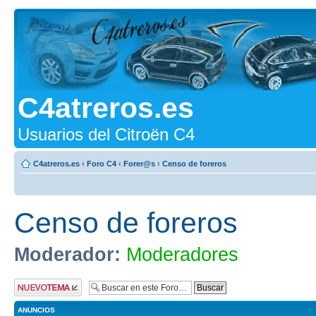
C4atreros.es
Usuarios del Citroën C4
C4atreros.es
‹
Foro C4
‹
Forer@s
‹
Censo de foreros
Censo de foreros
Moderador:
Moderadores
Publicar un nuevo
tema
ANUNCIOS