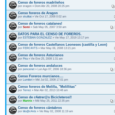
Censo de foreros madrileños
por eragon » Dom Abr 20, 2008 20:25 pm
Censo foreros de Aragon
por
skulltat
» Vie Oct 17, 2008 0:02 am
Censo de foreros catalanes!
por
Somi
» Sab May 05, 2007 3:50 am
DATOS PARA EL CENSO DE FOREROS.
por
ESTEBAN GONZALEZ
» Vie May 17, 2019 13:17 pm
Censo de foreros Castellanos Leoneses (castilla y Leon)
por
FERC4VTS
» Mar May 06, 2008 13:21 pm
Censo de foreros Asturianos
por
Pira
» Vie Ene 25, 2008 1:31 am
Censo de foreros andaluces
por
poncenet
» Lun Ago 07, 2006 18:36 pm
Censo Foreros murcianos....
por
Lumilori
» Mié Jul 02, 2008 17:01 pm
Censo foreros de Melilla, "Melillitas"
por
Terrez
» Mar Abr 02, 2013 10:48 am
Censo de c4atrer@s Bicicleteros!!
por
Martrix
» Mié May 25, 2011 22:35 pm
Censo de foreros cántabros
por
tito@c4vts
» Vie May 02, 2008 11:19 am