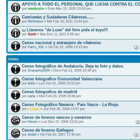
APOYO A TODO EL PERSONAL QUE LUCHA CONTRA EL C
por
maskcoto
» Dom Mar 15, 2020 23:03 pm
Camisetas y Sudaderas C4atreras......
por
Richmoon
» Mié Feb 16, 2011 13:44 pm
¡¡¡ Llaveros "de Luxe" del foro pide el tuyo!!!
por
Somi
» Mar Ene 11, 2011 5:08 am
Censo nacional y extranjero de c4atreros
por
Farru_XXL
» Vie Dic 22, 2006 13:13 pm
TEMAS
Censo fotográfico de Andalucía. Deja tu foto y datos.
por
Granaíno2009
» Dom Feb 22, 2009 19:38 pm
Censo fotografico Comunidad Valenciana
por
buho
» Lun Jun 01, 2009 23:10 pm
Censo fotografico de madrid
por
xarly
» Mar Feb 03, 2009 23:46 pm
Censo Fotográfico Navarra - Pais Vasco - La Rioja
por
osfago
» Jue Feb 05, 2009 13:57 pm
Censo de foreros vascos y navarros
por
Hireen
» Lun Nov 27, 2006 23:52 pm
Censo de foreros Gallegos
por
Andel
» Vie Feb 02, 2007 17:40 pm