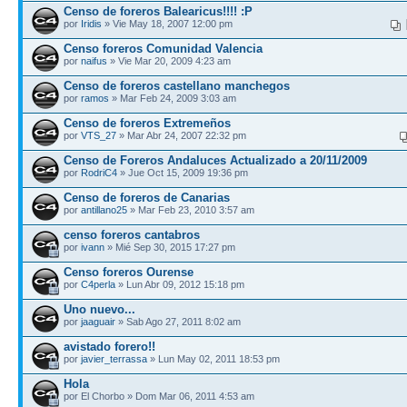
Censo de foreros Balearicus!!!! :P
por
Iridis
» Vie May 18, 2007 12:00 pm
Censo foreros Comunidad Valencia
por
naifus
» Vie Mar 20, 2009 4:23 am
Censo de foreros castellano manchegos
por
ramos
» Mar Feb 24, 2009 3:03 am
Censo de foreros Extremeños
por
VTS_27
» Mar Abr 24, 2007 22:32 pm
Censo de Foreros Andaluces Actualizado a 20/11/2009
por
RodriC4
» Jue Oct 15, 2009 19:36 pm
Censo de foreros de Canarias
por
antillano25
» Mar Feb 23, 2010 3:57 am
censo foreros cantabros
por
ivann
» Mié Sep 30, 2015 17:27 pm
Censo foreros Ourense
por
C4perla
» Lun Abr 09, 2012 15:18 pm
Uno nuevo...
por
jaaguair
» Sab Ago 27, 2011 8:02 am
avistado forero!!
por
javier_terrassa
» Lun May 02, 2011 18:53 pm
Hola
por El Chorbo » Dom Mar 06, 2011 4:53 am