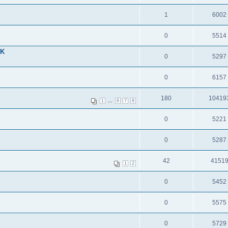
1
6002
0
5514
CK
0
5297
0
6157
180
10419
...
1
6
7
8
0
5221
0
5287
42
4151
1
2
0
5452
0
5575
0
5729