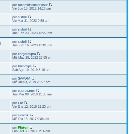
por
recambiosmadridsur
8
Vie Jun 15, 2012 14:28 pm
por
sisbrill
Vie Mar 31, 2023 9:58 am
por
sisbrill
Jue Feb 23, 2023 18:27 pm
por
sisbrill
6
Jue Feb 16, 2023 13:01 pm
por
cargarsupra
7
Mié May 25, 2022 23:55 pm
por
Kamcype
5
Sab Ago 10, 2019 8:18 am
por
SAVARA
Mié Jul 03, 2019 20:57 pm
por
cubrecarter
Jue Mar 08, 2018 11:36 am
por
Far
2
Vie Ene 12, 2018 22:23 pm
por
slownik
Mié Dic 13, 2017 0:08 am
por
Pluton
Lun Oct 30, 2017 1:14 am