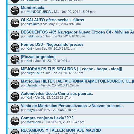
Mundorueda
por
MUNDORUEDA
» Mar Nov 20, 2012 15:06 pm
OLKALAUTO oferta aceite + filtros
por
olkalauto
» Vie May 16, 2014 9:40 am
DESCUENTOS -40€ Navegador Nuevo Citroen C4 - Móviles A
por
pablo_oso
» Jue Ene 30, 2014 18:01 pm
Pomos DS3 - Negociando precios
por
Kini
» Lun Sep 06, 2010 21:01 pm
[Piezas originales]
por
Kini
» Jue Dic 23, 2010 0:04 am
MEJORAMOS TUS SEGUROS ||| coche - hogar - vida|||
por
diegoCMP
» Jue Feb 20, 2014 2:27 am
Matriculas HILTEK |ALFA|ORDINARIA|MOTO|ENDURO|CICL
por
Daniela
» Vie Dic 20, 2013 13:29 pm
Automóviles Uceda Cierra sus puertas.
por
Kini
» Vie Dic 13, 2013 15:17 pm
Venta de Matriculas Personalizadas ->Nuevos precios...
por
moyo
» Mié Nov 12, 2008 2:19 am
Compra conjunta Lexia????
por
Maxmanu
» Lun Sep 09, 2013 16:47 pm
RECAMBIOS Y TALLER MONTAJE MADRID