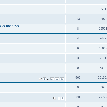
1
6511
13
1397
.2 GUPO VAG
8
1252
4
7477
6
1000
3
7191
0
5814
565
25199
...
1
21
22
23
0
5998
30
2777
1
2
0
5877