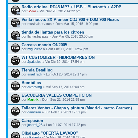
Radio original RD45 MP3 + USB + Bluetooth + A2DP
por
Somi
» Mié Nov 28, 2012 14:22 pm
Venta nuevo: 2X Pioneer CDJ-900 + DJM-900 Nexus
por musicalservices » Dom Mar 15, 2015 19:02 pm
tienda de llantas para los citroen
por llantasbaratas » Jue Mar 05, 2015 23:56 pm
Carcasa mando C4/2005
por
migueleito
» Dom Ene 11, 2015 12:57 pm
WT CUSTOMIZER - HIDROIMPRESIÓN
por
Jpalacios
» Vie Dic 19, 2014 17:54 pm
Tienda Detailing
por
anarHack
» Lun Oct 20, 2014 19:17 pm
Bombillas
por
alvarolmg
» Mié Sep 17, 2014 0:04 am
ESCUDERIA VALLES COMPETICION
por
Martrix
» Dom Sep 21, 2014 21:55 pm
Talleres Ventas - Chapa y pintura (Madrid - metro Carmen)
por
danielrau
» Lun Feb 18, 2013 17:31 pm
Carepasion
por
josemi_23
» Lun Jul 07, 2014 17:42 pm
Olkalauto "OFERTA LAVADO"
por
olkalauto
» Vie May 16, 2014 19:22 pm