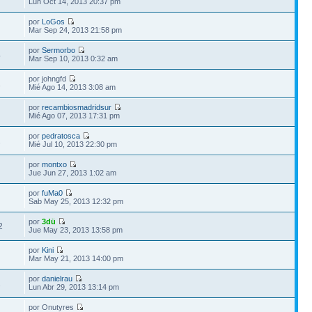
Lun Oct 14, 2013 20:37 pm
por
LoGos
Mar Sep 24, 2013 21:58 pm
por
Sermorbo
4
Mar Sep 10, 2013 0:32 am
por johngfd
1
Mié Ago 14, 2013 3:08 am
por
recambiosmadridsur
Mié Ago 07, 2013 17:31 pm
por
pedratosca
2
Mié Jul 10, 2013 22:30 pm
por
montxo
Jue Jun 27, 2013 1:02 am
por
fuMa0
Sab May 25, 2013 12:32 pm
por
3dü
2
Jue May 23, 2013 13:58 pm
por
Kini
Mar May 21, 2013 14:00 pm
por
danielrau
2
Lun Abr 29, 2013 13:14 pm
por Onutyres