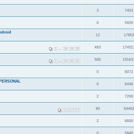
3
7403
0
5926
ndroid
12
1780
493
17452
...
1
18
19
20
500
19163
...
1
19
20
21
0
6072
.|PERSONAL
0
6446
2
7269
90
6446
1
2
3
4
2
6600
0
5840