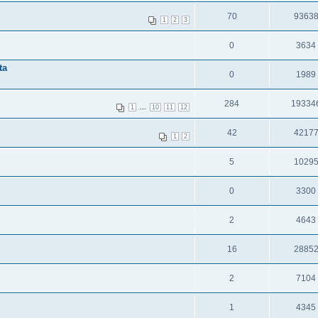
70
9363
1
2
3
0
3634
ta
0
1989
284
19334
...
1
10
11
12
42
4217
1
2
5
1029
0
3300
2
4643
16
2885
2
7104
1
4345