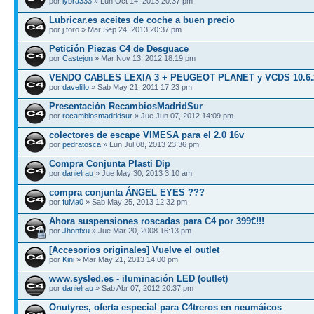
por
lybra333
» Lun Oct 14, 2013 20:37 pm
Lubricar.es aceites de coche a buen precio
por j.toro » Mar Sep 24, 2013 20:37 pm
Petición Piezas C4 de Desguace
por
Castejon
» Mar Nov 13, 2012 18:19 pm
VENDO CABLES LEXIA 3 + PEUGEOT PLANET y VCDS 10.6
por
davelillo
» Sab May 21, 2011 17:23 pm
Presentación RecambiosMadridSur
por
recambiosmadridsur
» Jue Jun 07, 2012 14:09 pm
colectores de escape VIMESA para el 2.0 16v
por
pedratosca
» Lun Jul 08, 2013 23:36 pm
Compra Conjunta Plasti Dip
por
danielrau
» Jue May 30, 2013 3:10 am
compra conjunta ÁNGEL EYES ???
por
fuMa0
» Sab May 25, 2013 12:32 pm
Ahora suspensiones roscadas para C4 por 399€!!!
por
Jhontxu
» Jue Mar 20, 2008 16:13 pm
[Accesorios originales] Vuelve el outlet
por
Kini
» Mar May 21, 2013 14:00 pm
www.sysled.es - iluminación LED (outlet)
por
danielrau
» Sab Abr 07, 2012 20:37 pm
Onutyres, oferta especial para C4treros en neumáicos