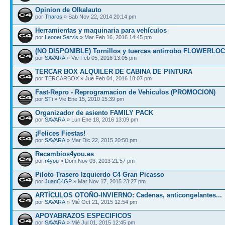
Opinion de Olkalauto
por
Tharos
» Sab Nov 22, 2014 20:14 pm
Herramientas y maquinaria para vehículos
por
Leonet Servis
» Mar Feb 16, 2016 14:45 pm
(NO DISPONIBLE) Tornillos y tuercas antirrobo FLOWERLO
por
SAVARA
» Vie Feb 05, 2016 13:05 pm
TERCAR BOX ALQUILER DE CABINA DE PINTURA
por TERCARBOX » Jue Feb 04, 2016 18:07 pm
Fast-Repro - Reprogramacion de Vehiculos (PROMOCION)
por
STi
» Vie Ene 15, 2010 15:39 pm
Organizador de asiento FAMILY PACK
por
SAVARA
» Lun Ene 18, 2016 13:09 pm
¡Felices Fiestas!
por
SAVARA
» Mar Dic 22, 2015 20:50 pm
Recambios4you.es
por
r4you
» Dom Nov 03, 2013 21:57 pm
Piloto Trasero Izquierdo C4 Gran Picasso
por
JuanC4GP
» Mar Nov 17, 2015 23:27 pm
ARTÍCULOS OTOÑO-INVIERNO: Cadenas, anticongelantes...
por
SAVARA
» Mié Oct 21, 2015 12:54 pm
APOYABRAZOS ESPECIFICOS
por
SAVARA
» Mié Jul 01, 2015 12:45 pm