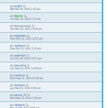
por
jorgik0
5
Mié Mar 25, 2015 1:33 am
por
Martrix
Lun Mar 16, 2015 1:37 am
por llantasbaratas
Jue Mar 05, 2015 23:56 pm
por
migueleito
Dom Ene 11, 2015 12:57 pm
por
Jpalacios
Dom Dic 21, 2014 3:15 am
por
anarHack
Lun Oct 20, 2014 19:17 pm
por
alvarolmg
Lun Sep 22, 2014 14:39 pm
por
yavitovts
Dom Sep 21, 2014 22:00 pm
por
danielrau
Lun Sep 01, 2014 4:06 am
por
josemi_23
Dom Ago 10, 2014 1:09 am
por
olkalauto
Mar Jul 08, 2014 8:55 am