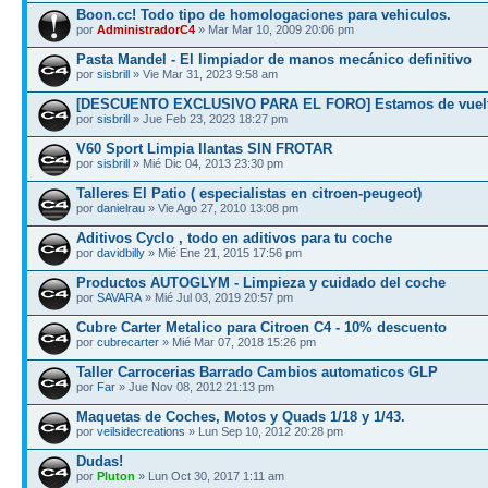
Boon.cc! Todo tipo de homologaciones para vehiculos.
por
AdministradorC4
» Mar Mar 10, 2009 20:06 pm
Pasta Mandel - El limpiador de manos mecánico definitivo
por
sisbrill
» Vie Mar 31, 2023 9:58 am
[DESCUENTO EXCLUSIVO PARA EL FORO] Estamos de vuel
por
sisbrill
» Jue Feb 23, 2023 18:27 pm
V60 Sport Limpia llantas SIN FROTAR
por
sisbrill
» Mié Dic 04, 2013 23:30 pm
Talleres El Patio ( especialistas en citroen-peugeot)
por
danielrau
» Vie Ago 27, 2010 13:08 pm
Aditivos Cyclo , todo en aditivos para tu coche
por
davidbilly
» Mié Ene 21, 2015 17:56 pm
Productos AUTOGLYM - Limpieza y cuidado del coche
por
SAVARA
» Mié Jul 03, 2019 20:57 pm
Cubre Carter Metalico para Citroen C4 - 10% descuento
por
cubrecarter
» Mié Mar 07, 2018 15:26 pm
Taller Carrocerias Barrado Cambios automaticos GLP
por
Far
» Jue Nov 08, 2012 21:13 pm
Maquetas de Coches, Motos y Quads 1/18 y 1/43.
por
veilsidecreations
» Lun Sep 10, 2012 20:28 pm
Dudas!
por
Pluton
» Lun Oct 30, 2017 1:11 am