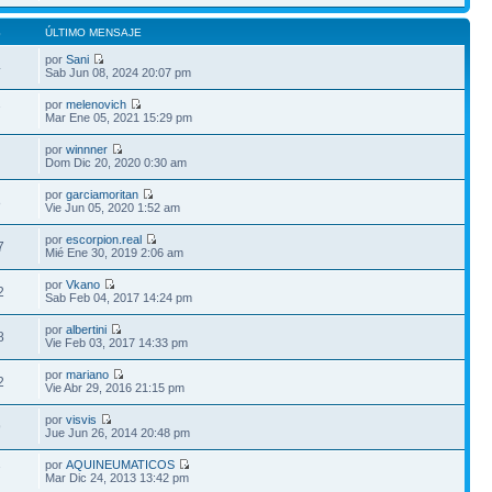
S
ÚLTIMO MENSAJE
por
Sani
4
Sab Jun 08, 2024 20:07 pm
por
melenovich
7
Mar Ene 05, 2021 15:29 pm
por
winnner
Dom Dic 20, 2020 0:30 am
por
garciamoritan
8
Vie Jun 05, 2020 1:52 am
por
escorpion.real
7
Mié Ene 30, 2019 2:06 am
por
Vkano
2
Sab Feb 04, 2017 14:24 pm
por
albertini
8
Vie Feb 03, 2017 14:33 pm
por
mariano
2
Vie Abr 29, 2016 21:15 pm
por
visvis
9
Jue Jun 26, 2014 20:48 pm
por
AQUINEUMATICOS
7
Mar Dic 24, 2013 13:42 pm