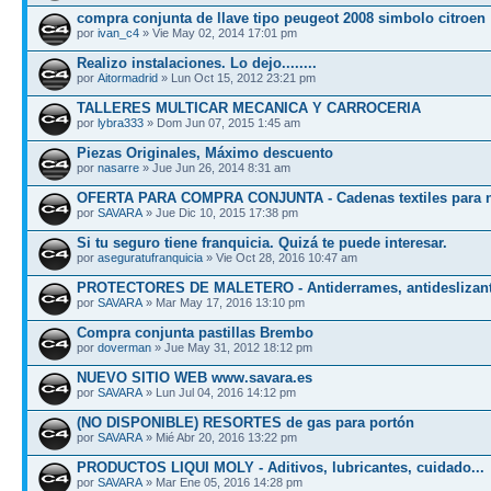
compra conjunta de llave tipo peugeot 2008 simbolo citroen
por
ivan_c4
» Vie May 02, 2014 17:01 pm
Realizo instalaciones. Lo dejo........
por
Aitormadrid
» Lun Oct 15, 2012 23:21 pm
TALLERES MULTICAR MECANICA Y CARROCERIA
por
lybra333
» Dom Jun 07, 2015 1:45 am
Piezas Originales, Máximo descuento
por
nasarre
» Jue Jun 26, 2014 8:31 am
OFERTA PARA COMPRA CONJUNTA - Cadenas textiles para n
por
SAVARA
» Jue Dic 10, 2015 17:38 pm
Si tu seguro tiene franquicia. Quizá te puede interesar.
por
aseguratufranquicia
» Vie Oct 28, 2016 10:47 am
PROTECTORES DE MALETERO - Antiderrames, antideslizan
por
SAVARA
» Mar May 17, 2016 13:10 pm
Compra conjunta pastillas Brembo
por
doverman
» Jue May 31, 2012 18:12 pm
NUEVO SITIO WEB www.savara.es
por
SAVARA
» Lun Jul 04, 2016 14:12 pm
(NO DISPONIBLE) RESORTES de gas para portón
por
SAVARA
» Mié Abr 20, 2016 13:22 pm
PRODUCTOS LIQUI MOLY - Aditivos, lubricantes, cuidado...
por
SAVARA
» Mar Ene 05, 2016 14:28 pm