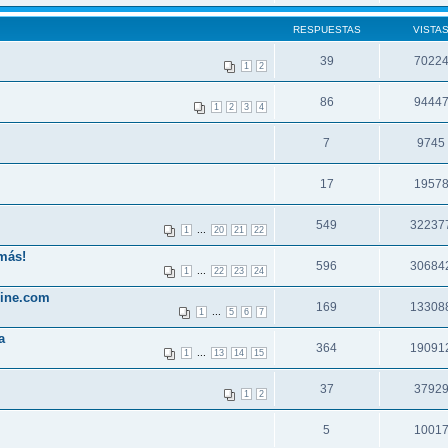
RESPUESTAS
VISTA
39
7022
1
2
86
9444
1
2
3
4
7
9745
17
1957
549
32237
...
1
20
21
22
más!
596
30684
...
1
22
23
24
line.com
169
13308
...
1
5
6
7
a
364
19091
...
1
13
14
15
37
3792
1
2
5
1001