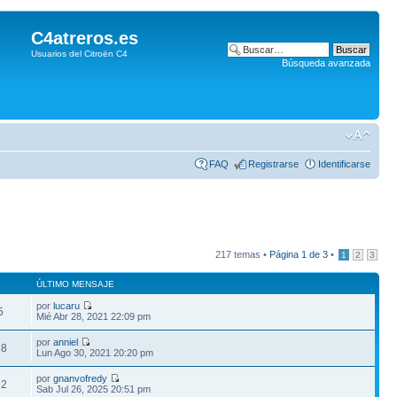
C4atreros.es
Usuarios del Citroën C4
Búsqueda avanzada
FAQ
Registrarse
Identificarse
217 temas •
Página
1
de
3
•
1
2
3
S
ÚLTIMO MENSAJE
por
lucaru
5
Mié Abr 28, 2021 22:09 pm
por
anniel
68
Lun Ago 30, 2021 20:20 pm
por
gnanvofredy
82
Sab Jul 26, 2025 20:51 pm