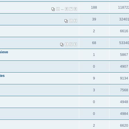
188
11872
...
1
6
7
8
39
3240
1
2
2
6616
68
5334
1
2
3
ieve
1
5867
0
4907
tes
9
9134
3
7568
0
4948
0
4984
2
6620