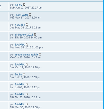
por
francc
2
Sab Jun 10, 2017 22:17 pm
por
Aitormadrid
1
Mié May 17, 2017 1:20 am
por
lybra333
Jue May 04, 2017 8:22 am
por
jdrdieselc42015
0
Lun Dic 19, 2016 14:00 pm
por
SAVARA
Mar Nov 15, 2016 21:03 pm
por
aseguratufranquicia
Vie Oct 28, 2016 10:47 am
por
SAVARA
Jue Oct 27, 2016 21:28 pm
por
Subito
Jue Jul 14, 2016 18:55 pm
por
SAVARA
Lun Jul 04, 2016 14:12 pm
por
SAVARA
Mié Abr 20, 2016 13:22 pm
por
SAVARA
Mié Mar 30, 2016 22:38 pm