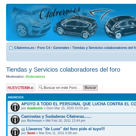
C4atreros.es
‹
Foro C4
‹
Generales
‹
Tiendas y Servicios colaboradores del f
Tiendas y Servicios colaboradores del foro
Moderador:
Moderadores
Publicar un nuevo
tema
ANUNCIOS
APOYO A TODO EL PERSONAL QUE LUCHA CONTRA EL C
por
maskcoto
» Dom Mar 15, 2020 23:03 pm
Camisetas y Sudaderas C4atreras......
por
Richmoon
» Mié Feb 16, 2011 13:44 pm
¡¡¡ Llaveros "de Luxe" del foro pide el tuyo!!!
por
Somi
» Mar Ene 11, 2011 5:08 am