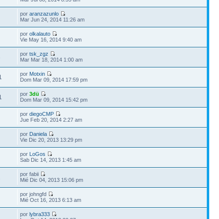
por
aranzazunlo
Mar Jun 24, 2014 11:26 am
por
olkalauto
Vie May 16, 2014 9:40 am
por
tsk_zgz
3
Mar Mar 18, 2014 1:00 am
por
Motxin
1
Dom Mar 09, 2014 17:59 pm
por
3dü
1
Dom Mar 09, 2014 15:42 pm
por
diegoCMP
Jue Feb 20, 2014 2:27 am
por
Daniela
Vie Dic 20, 2013 13:29 pm
por
LoGos
Sab Dic 14, 2013 1:45 am
por fabii
2
Mié Dic 04, 2013 15:06 pm
por johngfd
Mié Oct 16, 2013 6:13 am
por
lybra333