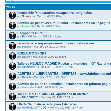
TEMAS
Instalación Y reparación navegadores originales
por
Somi
» Lun Mar 16, 2009 3:40 am
Cambio de pantallas a multicolor - Instaladores en 1ª página
por
loiss
» Sab Abr 24, 2010 6:00 am
Escapadita Rural!!!!
por
Flf
» Mié Mar 14, 2012 14:18 pm
recambiosracing empezamos nueva colaboracion
por
banana
» Mar Sep 25, 2012 17:49 pm
RODIAUTO SPORT
por
davish
» Mar Jun 09, 2009 12:25 pm
Talleres NEULOC-MADRID Ruedas y montajes!!! GT-Radial y 
por
albertomv01
» Jue Oct 15, 2009 23:49 pm
ACEITES Y LUBRICANTES | OFERTAS | www.lubricantes-on
por
Daniela
» Mar Mar 02, 2010 23:33 pm
Cambio de color en pantallas; instaladores en primera págin
por
nh4
» Mar Feb 05, 2008 14:36 pm
TALLERES BRICARBOX, aprovecha tu oferta!!
por
BRICARBOX
» Mar May 03, 2011 20:15 pm
Oferta Neumaticos solo para C4atreros
por
AQUINEUMATICOS
» Mié Nov 20, 2013 13:47 pm