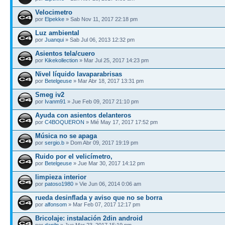
Velocimetro
por
Elpekke
» Sab Nov 11, 2017 22:18 pm
Luz ambiental
por
Juanqui
» Sab Jul 06, 2013 12:32 pm
Asientos tela/cuero
por
Kikekollection
» Mar Jul 25, 2017 14:23 pm
Nivel líquido lavaparabrisas
por
Betelgeuse
» Mar Abr 18, 2017 13:31 pm
Smeg iv2
por
Ivanm91
» Jue Feb 09, 2017 21:10 pm
Ayuda con asientos delanteros
por
C4BOQUERON
» Mié May 17, 2017 17:52 pm
Música no se apaga
por
sergio.b
» Dom Abr 09, 2017 19:19 pm
Ruido por el velicímetro,
por
Betelgeuse
» Jue Mar 30, 2017 14:12 pm
limpieza interior
por
patoso1980
» Vie Jun 06, 2014 0:06 am
rueda desinflada y aviso que no se borra
por
alfonsom
» Mar Feb 07, 2017 12:17 pm
Bricolaje: instalación 2din android
por
danilp
» Jue Mar 23, 2017 15:19 pm