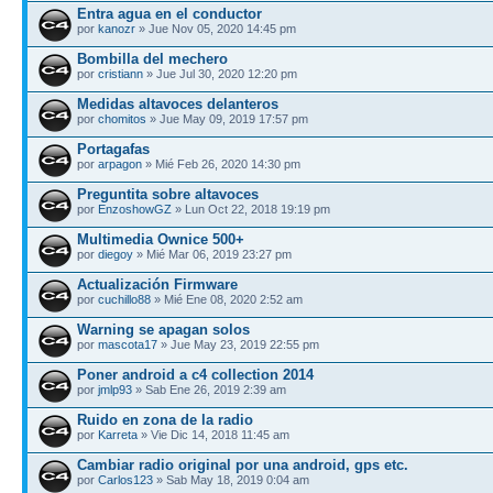
Entra agua en el conductor
por
kanozr
» Jue Nov 05, 2020 14:45 pm
Bombilla del mechero
por
cristiann
» Jue Jul 30, 2020 12:20 pm
Medidas altavoces delanteros
por
chomitos
» Jue May 09, 2019 17:57 pm
Portagafas
por
arpagon
» Mié Feb 26, 2020 14:30 pm
Preguntita sobre altavoces
por
EnzoshowGZ
» Lun Oct 22, 2018 19:19 pm
Multimedia Ownice 500+
por
diegoy
» Mié Mar 06, 2019 23:27 pm
Actualización Firmware
por
cuchillo88
» Mié Ene 08, 2020 2:52 am
Warning se apagan solos
por
mascota17
» Jue May 23, 2019 22:55 pm
Poner android a c4 collection 2014
por
jmlp93
» Sab Ene 26, 2019 2:39 am
Ruido en zona de la radio
por
Karreta
» Vie Dic 14, 2018 11:45 am
Cambiar radio original por una android, gps etc.
por
Carlos123
» Sab May 18, 2019 0:04 am