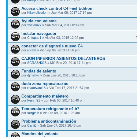
Acceso check control C4 Feel Edition
por
Kikekollection
» Jue Mar 09, 2017 17:14 pm
Ayuda con volante
por
xselanikx
» Sab Mar 04, 2017 0:38 am
Instalar navegador
por
Chispas1
» Vie Abr 03, 2015 12:02 pm
conector de diagnosis nuevo C4
por
iviram
» Vie Sep 06, 2013 14:56 pm
CAJON INFERIOR ASIENTOS DELANTEROS
por
SCRASH313
» Mié Ene 20, 2016 17:41 pm
Fundas de asiento
por
djmarko
» Dom Ene 20, 2013 18:13 pm
duda zona reposabrazos
por
reactivate18
» Vie Feb 17, 2017 21:57 pm
Compartimento maletero
por
Ivanm91
» Lun Feb 06, 2017 16:40 pm
Temperatura refrigerante c4 b7
por
sergio.b
» Vie Dic 09, 2016 1:26 am
Problema anticontaminación
por
Canij0
» Sab Ene 07, 2017 16:43 pm
Mandos del volante