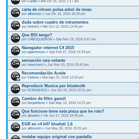
por
Canij0
» Mié Dic 16, 2015 1:17 am
carta de citroen polea arbol de levas
por
alfonsom
» Jue Dic 15, 2016 18:33 pm
duda sobre cuadro de intrumentos
por
trintrin3
» Mié Oct 12, 2016 13:46 pm
Que BSI tengo?
por
C4BOQUERON
» Sab Nov 19, 2016 0:47 am
Navegador internet C4 2015
por
pgamonoso
» Sab Feb 27, 2016 14:34 pm
sensación rara volante
por
monchorcl
» Jue Nov 10, 2016 20:42 pm
Recomendación Aceite
por
Cidarta
» Mar Ago 23, 2016 13:33 pm
Reproducir Musica por bluetooth
por
SCRASH313
» Jue Dic 03, 2015 20:51 pm
Cambio de filtro gasoil
por
borjadeluxe
» Sab May 14, 2016 14:22 pm
Que funcione tiene esta pieza que he roto?
por
djmarko
» Vie Jun 17, 2016 18:45 pm
EGR en c4 b47 bluehdi 1.6
por
alfonsom
» Jue May 26, 2016 15:01 pm
instalar equipo original con pantalla