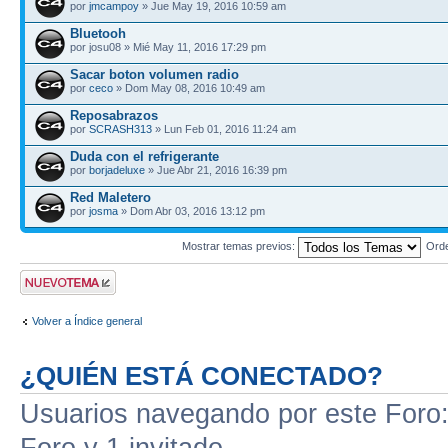
por
jmcampoy
» Jue May 19, 2016 10:59 am
Bluetooh
por josu08 » Mié May 11, 2016 17:29 pm
Sacar boton volumen radio
por
ceco
» Dom May 08, 2016 10:49 am
Reposabrazos
por
SCRASH313
» Lun Feb 01, 2016 11:24 am
Duda con el refrigerante
por
borjadeluxe
» Jue Abr 21, 2016 16:39 pm
Red Maletero
por
josma
» Dom Abr 03, 2016 13:12 pm
Mostrar temas previos:
Ord
Publicar un nuevo
tema
Volver a Índice general
¿QUIÉN ESTÁ CONECTADO?
Usuarios navegando por este Foro: 
Foro y 1 invitado