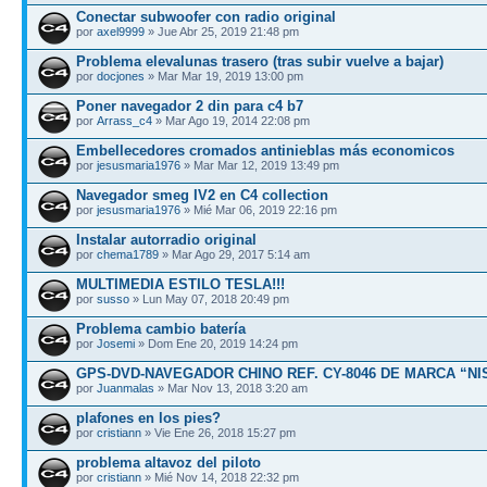
Conectar subwoofer con radio original
por
axel9999
» Jue Abr 25, 2019 21:48 pm
Problema elevalunas trasero (tras subir vuelve a bajar)
por
docjones
» Mar Mar 19, 2019 13:00 pm
Poner navegador 2 din para c4 b7
por
Arrass_c4
» Mar Ago 19, 2014 22:08 pm
Embellecedores cromados antinieblas más economicos
por
jesusmaria1976
» Mar Mar 12, 2019 13:49 pm
Navegador smeg IV2 en C4 collection
por
jesusmaria1976
» Mié Mar 06, 2019 22:16 pm
Instalar autorradio original
por
chema1789
» Mar Ago 29, 2017 5:14 am
MULTIMEDIA ESTILO TESLA!!!
por
susso
» Lun May 07, 2018 20:49 pm
Problema cambio batería
por
Josemi
» Dom Ene 20, 2019 14:24 pm
GPS-DVD-NAVEGADOR CHINO REF. CY-8046 DE MARCA “NI
por
Juanmalas
» Mar Nov 13, 2018 3:20 am
plafones en los pies?
por
cristiann
» Vie Ene 26, 2018 15:27 pm
problema altavoz del piloto
por
cristiann
» Mié Nov 14, 2018 22:32 pm