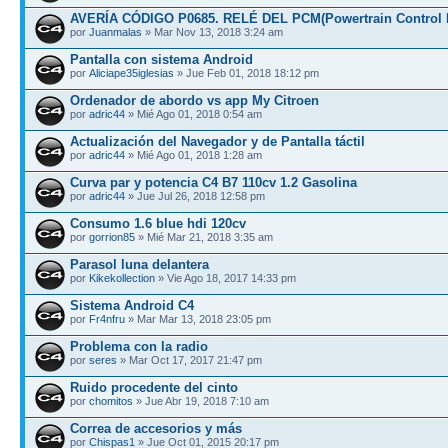
AVERÍA CÓDIGO P0685. RELÉ DEL PCM(Powertrain Control 
por
Juanmalas
» Mar Nov 13, 2018 3:24 am
Pantalla con sistema Android
por
Aliciape35iglesias
» Jue Feb 01, 2018 18:12 pm
Ordenador de abordo vs app My Citroen
por
adric44
» Mié Ago 01, 2018 0:54 am
Actualización del Navegador y de Pantalla táctil
por
adric44
» Mié Ago 01, 2018 1:28 am
Curva par y potencia C4 B7 110cv 1.2 Gasolina
por
adric44
» Jue Jul 26, 2018 12:58 pm
Consumo 1.6 blue hdi 120cv
por
gorrion85
» Mié Mar 21, 2018 3:35 am
Parasol luna delantera
por
Kikekollection
» Vie Ago 18, 2017 14:33 pm
Sistema Android C4
por
Fr4nfru
» Mar Mar 13, 2018 23:05 pm
Problema con la radio
por
seres
» Mar Oct 17, 2017 21:47 pm
Ruido procedente del cinto
por
chomitos
» Jue Abr 19, 2018 7:10 am
Correa de accesorios y más
por
Chispas1
» Jue Oct 01, 2015 20:17 pm