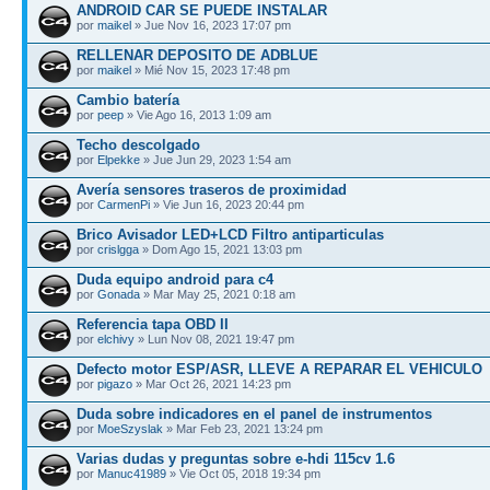
ANDROID CAR SE PUEDE INSTALAR
por
maikel
» Jue Nov 16, 2023 17:07 pm
RELLENAR DEPOSITO DE ADBLUE
por
maikel
» Mié Nov 15, 2023 17:48 pm
Cambio batería
por
peep
» Vie Ago 16, 2013 1:09 am
Techo descolgado
por
Elpekke
» Jue Jun 29, 2023 1:54 am
Avería sensores traseros de proximidad
por
CarmenPi
» Vie Jun 16, 2023 20:44 pm
Brico Avisador LED+LCD Filtro antiparticulas
por
crislgga
» Dom Ago 15, 2021 13:03 pm
Duda equipo android para c4
por
Gonada
» Mar May 25, 2021 0:18 am
Referencia tapa OBD II
por
elchivy
» Lun Nov 08, 2021 19:47 pm
Defecto motor ESP/ASR, LLEVE A REPARAR EL VEHICULO
por
pigazo
» Mar Oct 26, 2021 14:23 pm
Duda sobre indicadores en el panel de instrumentos
por
MoeSzyslak
» Mar Feb 23, 2021 13:24 pm
Varias dudas y preguntas sobre e-hdi 115cv 1.6
por
Manuc41989
» Vie Oct 05, 2018 19:34 pm