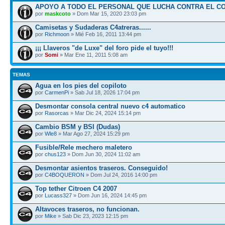
APOYO A TODO EL PERSONAL QUE LUCHA CONTRA EL C
por
maskcoto
» Dom Mar 15, 2020 23:03 pm
Camisetas y Sudaderas C4atreras......
por
Richmoon
» Mié Feb 16, 2011 13:44 pm
¡¡¡ Llaveros "de Luxe" del foro pide el tuyo!!!
por
Somi
» Mar Ene 11, 2011 5:08 am
TEMAS
Agua en los pies del copiloto
por
CarmenPi
» Sab Jul 18, 2026 17:04 pm
Desmontar consola central nuevo c4 automatico
por
Rasorcas
» Mar Dic 24, 2024 15:14 pm
Cambio BSM y BSI (Dudas)
por
Wle8
» Mar Ago 27, 2024 15:29 pm
Fusible/Rele mechero maletero
por
chus123
» Dom Jun 30, 2024 11:02 am
Desmontar asientos traseros. Conseguido!
por
C4BOQUERON
» Dom Jul 24, 2016 14:00 pm
Top tether Citroen C4 2007
por
Lucass327
» Dom Jun 16, 2024 14:45 pm
Altavoces traseros, no funcionan.
por
Mike
» Sab Dic 23, 2023 12:15 pm