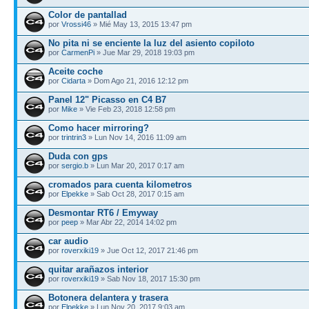
Color de pantallad
por
Vrossi46
» Mié May 13, 2015 13:47 pm
No pita ni se enciente la luz del asiento copiloto
por
CarmenPi
» Jue Mar 29, 2018 19:03 pm
Aceite coche
por
Cidarta
» Dom Ago 21, 2016 12:12 pm
Panel 12" Picasso en C4 B7
por
Mike
» Vie Feb 23, 2018 12:58 pm
Como hacer mirroring?
por
trintrin3
» Lun Nov 14, 2016 11:09 am
Duda con gps
por
sergio.b
» Lun Mar 20, 2017 0:17 am
cromados para cuenta kilometros
por
Elpekke
» Sab Oct 28, 2017 0:15 am
Desmontar RT6 / Emyway
por
peep
» Mar Abr 22, 2014 14:02 pm
car audio
por
roverxiki19
» Jue Oct 12, 2017 21:46 pm
quitar arañazos interior
por
roverxiki19
» Sab Nov 18, 2017 15:30 pm
Botonera delantera y trasera
por
Elpekke
» Lun Nov 20, 2017 9:03 am