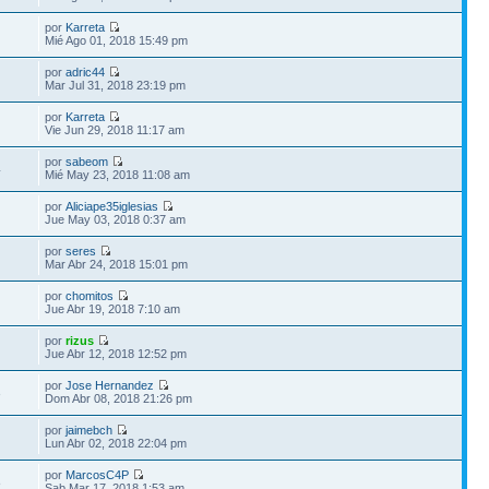
por
Karreta
Mié Ago 01, 2018 15:49 pm
por
adric44
Mar Jul 31, 2018 23:19 pm
por
Karreta
Vie Jun 29, 2018 11:17 am
por
sabeom
4
Mié May 23, 2018 11:08 am
por
Aliciape35iglesias
Jue May 03, 2018 0:37 am
por
seres
Mar Abr 24, 2018 15:01 pm
por
chomitos
Jue Abr 19, 2018 7:10 am
por
rizus
Jue Abr 12, 2018 12:52 pm
por
Jose Hernandez
3
Dom Abr 08, 2018 21:26 pm
por
jaimebch
Lun Abr 02, 2018 22:04 pm
por
MarcosC4P
8
Sab Mar 17, 2018 1:53 am