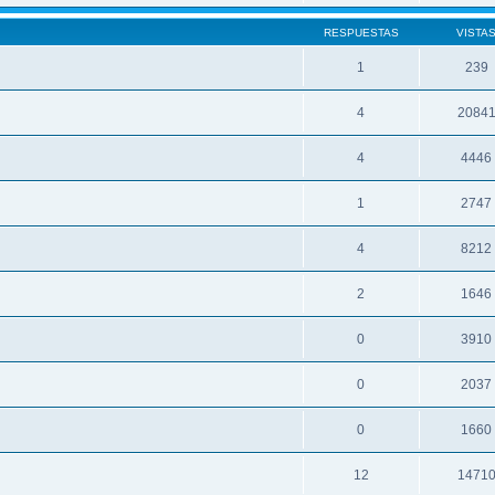
RESPUESTAS
VISTA
1
239
4
2084
4
4446
1
2747
4
8212
2
1646
0
3910
0
2037
0
1660
12
1471