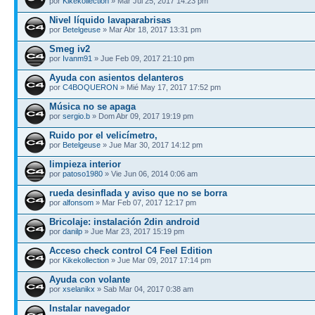
por
Kikekollection
» Mar Jul 25, 2017 14:23 pm
Nivel líquido lavaparabrisas
por
Betelgeuse
» Mar Abr 18, 2017 13:31 pm
Smeg iv2
por
Ivanm91
» Jue Feb 09, 2017 21:10 pm
Ayuda con asientos delanteros
por
C4BOQUERON
» Mié May 17, 2017 17:52 pm
Música no se apaga
por
sergio.b
» Dom Abr 09, 2017 19:19 pm
Ruido por el velicímetro,
por
Betelgeuse
» Jue Mar 30, 2017 14:12 pm
limpieza interior
por
patoso1980
» Vie Jun 06, 2014 0:06 am
rueda desinflada y aviso que no se borra
por
alfonsom
» Mar Feb 07, 2017 12:17 pm
Bricolaje: instalación 2din android
por
danilp
» Jue Mar 23, 2017 15:19 pm
Acceso check control C4 Feel Edition
por
Kikekollection
» Jue Mar 09, 2017 17:14 pm
Ayuda con volante
por
xselanikx
» Sab Mar 04, 2017 0:38 am
Instalar navegador