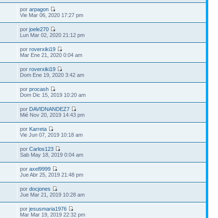
por
arpagon
Vie Mar 06, 2020 17:27 pm
por
joele270
Lun Mar 02, 2020 21:12 pm
por
roverxiki19
3
Mar Ene 21, 2020 0:04 am
por
roverxiki19
Dom Ene 19, 2020 3:42 am
por
procash
Dom Dic 15, 2019 10:20 am
por
DAVIDNANDEZ7
Mié Nov 20, 2019 14:43 pm
por
Karreta
4
Vie Jun 07, 2019 10:18 am
por
Carlos123
Sab May 18, 2019 0:04 am
por
axel9999
Jue Abr 25, 2019 21:48 pm
por
docjones
Jue Mar 21, 2019 10:28 am
por
jesusmaria1976
5
Mar Mar 19, 2019 22:32 pm