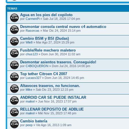
TEMAS
Agua en los pies del copiloto
por
CarmenPi
» Sab Jul 18, 2026 17:04 pm
Desmontar consola central nuevo c4 automatico
por
Rasorcas
» Mar Dic 24, 2024 15:14 pm
Cambio BSM y BSI (Dudas)
por
Wle8
» Mar Ago 27, 2024 15:29 pm
Fusible/Rele mechero maletero
por
chus123
» Dom Jun 30, 2024 11:02 am
Desmontar asientos traseros. Conseguido!
por
C4BOQUERON
» Dom Jul 24, 2016 14:00 pm
Top tether Citroen C4 2007
por
Lucass327
» Dom Jun 16, 2024 14:45 pm
Altavoces traseros, no funcionan.
por
Mike
» Sab Dic 23, 2023 12:15 pm
ANDROID CAR SE PUEDE INSTALAR
por
maikel
» Jue Nov 16, 2023 17:07 pm
RELLENAR DEPOSITO DE ADBLUE
por
maikel
» Mié Nov 15, 2023 17:48 pm
Cambio batería
por
peep
» Vie Ago 16, 2013 1:09 am