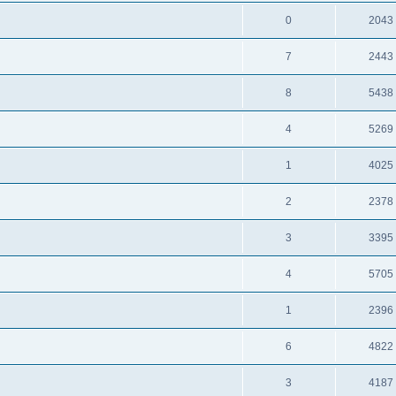
0
2043
7
2443
8
5438
4
5269
1
4025
2
2378
3
3395
4
5705
1
2396
6
4822
3
4187