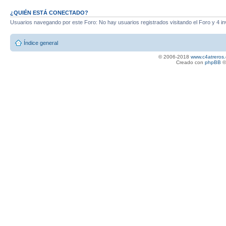
¿QUIÉN ESTÁ CONECTADO?
Usuarios navegando por este Foro: No hay usuarios registrados visitando el Foro y 4 in
Índice general
© 2006-2018
www.c4atreros.
Creado con
phpBB
©