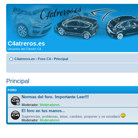
C4atreros.es
Usuarios del Citroën C4
C4atreros.es
‹
Foro C4
‹
Principal
Principal
FORO
Normas del foro. Importante Leer!!!
Moderador:
Moderadores
El foro en tus manos...
Sugerencias, problemas, ideas, cambios, proponer y se estudiará
Moderador:
Moderadores