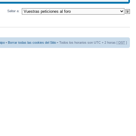
Saltar a:
uipo
•
Borrar todas las cookies del Sitio
• Todos los horarios son UTC + 2 horas [
DST
]