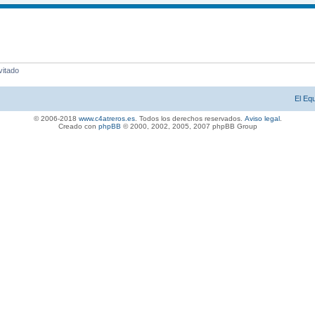
vitado
El Eq
© 2006-2018
www.c4atreros.es
. Todos los derechos reservados.
Aviso legal
.
Creado con
phpBB
© 2000, 2002, 2005, 2007 php
BB Gro
up