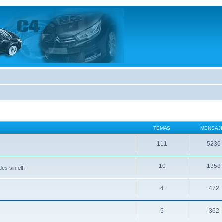
TEMAS
MENSAJ
111
5236
10
1358
es sin él!!
4
472
5
362