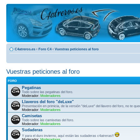
C4atreros.es
‹
Foro C4
‹
Vuestras peticiones al foro
Vuestras peticiones al foro
FORO
Pegatinas
Todo sobre las pegatinas del foro.
Moderador:
Moderadores
Llaveros del foro "deLuxe"
Presentación en primicia, de la versión "deLuxe" del llavero del foro, no te qued
Moderador:
Moderadores
Camisetas
Todo sobre las camisetas del foro.
Moderador:
Moderadores
Sudaderas
Y para el duro invierno, aquí están las sudaderas c4atreras!!
Moderador:
Moderadores