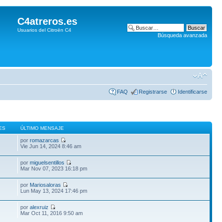
C4atreros.es
Usuarios del Citroën C4
Búsqueda avanzada
FAQ
Registrarse
Identificarse
ES
ÚLTIMO MENSAJE
por
romazarcas
Vie Jun 14, 2024 8:46 am
por
miguelsentillos
Mar Nov 07, 2023 16:18 pm
por
Mariosaloras
Lun May 13, 2024 17:46 pm
por
alexruiz
Mar Oct 11, 2016 9:50 am