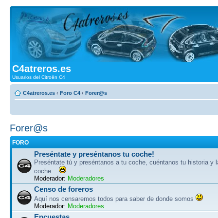
C4atreros.es
Usuarios del Citroën C4
C4atreros.es
‹
Foro C4
‹
Forer@s
Forer@s
FORO
Preséntate y preséntanos tu coche!
Preséntate tú y preséntanos a tu coche, cuéntanos tu historia y l
coche...
Moderador:
Moderadores
Censo de foreros
Aquí nos censaremos todos para saber de donde somos
Moderador:
Moderadores
Encuestas