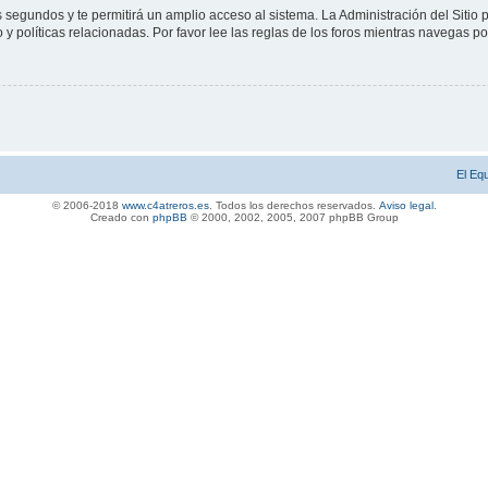
s segundos y te permitirá un amplio acceso al sistema. La Administración del Sitio
y políticas relacionadas. Por favor lee las reglas de los foros mientras navegas por 
El Eq
© 2006-2018
www.c4atreros.es
. Todos los derechos reservados.
Aviso legal
.
Creado con
phpBB
© 2000, 2002, 2005, 2007 php
BB Gro
up