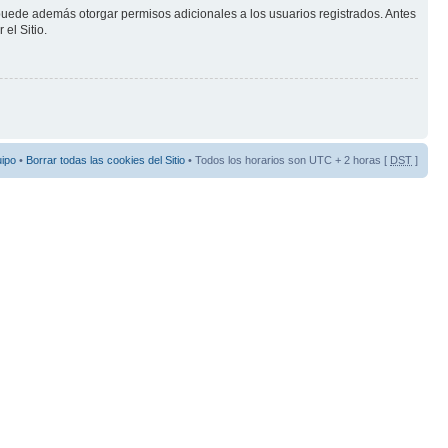
 puede además otorgar permisos adicionales a los usuarios registrados. Antes
el Sitio.
uipo
•
Borrar todas las cookies del Sitio
• Todos los horarios son UTC + 2 horas [
DST
]