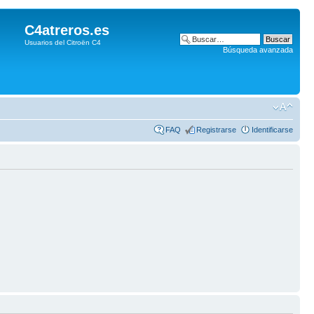
C4atreros.es
Usuarios del Citroën C4
Búsqueda avanzada
FAQ
Registrarse
Identificarse