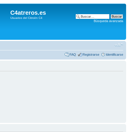
C4atreros.es
Usuarios del Citroën C4
Búsqueda avanzada
FAQ
Registrarse
Identificarse