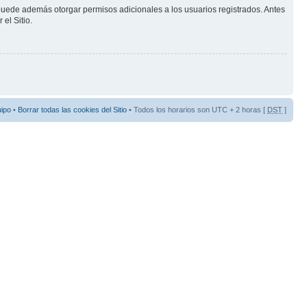
 puede además otorgar permisos adicionales a los usuarios registrados. Antes
el Sitio.
uipo
•
Borrar todas las cookies del Sitio
• Todos los horarios son UTC + 2 horas [
DST
]