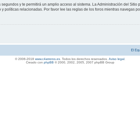
s segundos y te permitirá un amplio acceso al sistema. La Administración del Sitio
y políticas relacionadas. Por favor lee las reglas de los foros mientras navegas por 
El Eq
© 2006-2018
www.c4atreros.es
. Todos los derechos reservados.
Aviso legal
.
Creado con
phpBB
© 2000, 2002, 2005, 2007 php
BB Gro
up