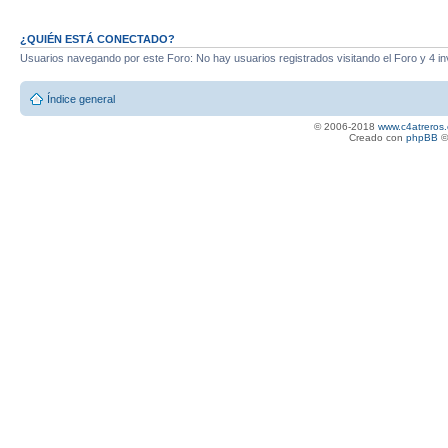
¿QUIÉN ESTÁ CONECTADO?
Usuarios navegando por este Foro: No hay usuarios registrados visitando el Foro y 4 in
Índice general
© 2006-2018
www.c4atreros.
Creado con
phpBB
©