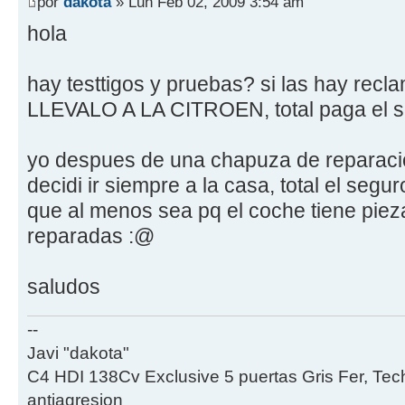
por
dakota
» Lun Feb 02, 2009 3:54 am
hola
hay testtigos y pruebas? si las hay recl
LLEVALO A LA CITROEN, total paga el s
yo despues de una chapuza de reparacio
decidi ir siempre a la casa, total el seg
que al menos sea pq el coche tiene pieza
reparadas :@
saludos
--
Javi "dakota"
C4 HDI 138Cv Exclusive 5 puertas Gris Fer, Tec
antiagresion