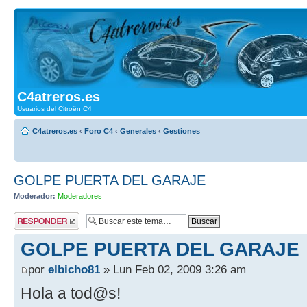
C4atreros.es
Usuarios del Citroën C4
C4atreros.es
‹
Foro C4
‹
Generales
‹
Gestiones
GOLPE PUERTA DEL GARAJE
Moderador:
Moderadores
Publicar una
respuesta
GOLPE PUERTA DEL GARAJE
por
elbicho81
» Lun Feb 02, 2009 3:26 am
Hola a tod@s!