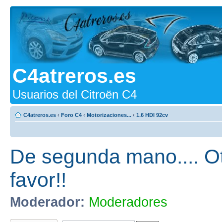
C4atreros.es
Usuarios del Citroën C4
C4atreros.es
‹
Foro C4
‹
Motorizaciones...
‹
1.6 HDI 92cv
De segunda mano.... Ot
favor!!
Moderador:
Moderadores
Publicar una