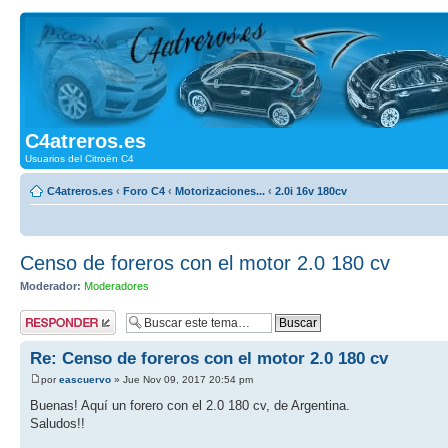
C4atreros.es
Usuarios del Citroën C4
C4atreros.es
‹
Foro C4
‹
Motorizaciones...
‹
2.0i 16v 180cv
Censo de foreros con el motor 2.0 180 cv
Moderador:
Moderadores
Publicar una
respuesta
Re: Censo de foreros con el motor 2.0 180 cv
por
eascuervo
» Jue Nov 09, 2017 20:54 pm
Buenas! Aquí un forero con el 2.0 180 cv, de Argentina.
Saludos!!