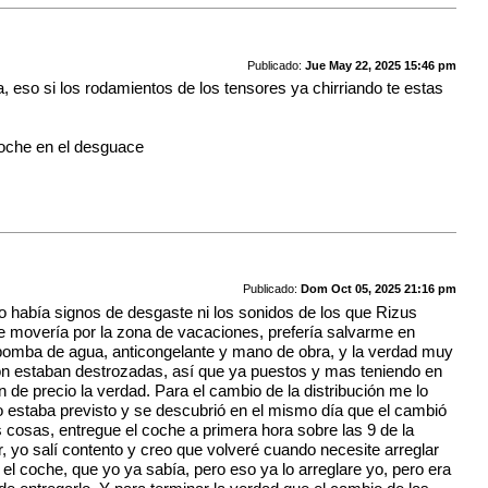
Publicado:
Jue May 22, 2025 15:46 pm
 eso si los rodamientos de los tensores ya chirriando te estas
coche en el desguace
Publicado:
Dom Oct 05, 2025 21:16 pm
no había signos de desgaste ni los sonidos de los que Rizus
me movería por la zona de vacaciones, prefería salvarme en
, bomba de agua, anticongelante y mano de obra, y la verdad muy
ción estaban destrozadas, así que ya puestos y mas teniendo en
de precio la verdad. Para el cambio de la distribución me lo
e no estaba previsto y se descubrió en el mismo día que el cambió
as cosas, entregue el coche a primera hora sobre las 9 de la
, yo salí contento y creo que volveré cuando necesite arreglar
l coche, que yo ya sabía, pero eso ya lo arreglare yo, pero era