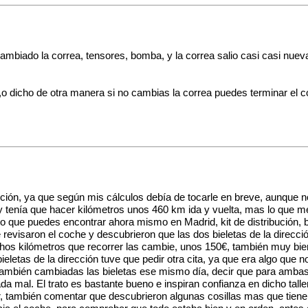
iado la correa, tensores, bomba, y la correa salio casi casi nueva,
e,o dicho de otra manera si no cambias la correa puedes terminar el 
bución, ya que según mis cálculos debía de tocarle en breve, aunque 
 y tenía que hacer kilómetros unos 460 km ida y vuelta, mas lo que 
rato que puedes encontrar ahora mismo en Madrid, kit de distribución
me revisaron el coche y descubrieron que las dos bieletas de la direc
chos kilómetros que recorrer las cambie, unos 150€, también muy bien 
 bieletas de la dirección tuve que pedir otra cita, ya que era algo qu
sto, también cambiadas las bieletas ese mismo día, decir que para amb
 mal. El trato es bastante bueno e inspiran confianza en dicho taller
 también comentar que descubrieron algunas cosillas mas que tiene e