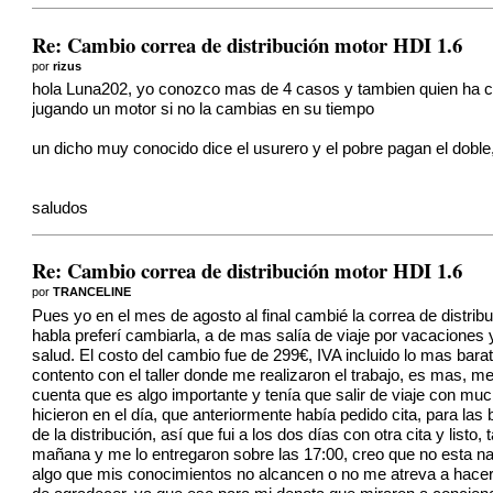
Re: Cambio correa de distribución motor HDI 1.6
por
rizus
hola Luna202, yo conozco mas de 4 casos y tambien quien ha camb
jugando un motor si no la cambias en su tiempo
un dicho muy conocido dice el usurero y el pobre pagan el dobl
saludos
Re: Cambio correa de distribución motor HDI 1.6
por
TRANCELINE
Pues yo en el mes de agosto al final cambié la correa de distri
habla preferí cambiarla, a de mas salía de viaje por vacaciones
salud. El costo del cambio fue de 299€, IVA incluido lo mas ba
contento con el taller donde me realizaron el trabajo, es mas, 
cuenta que es algo importante y tenía que salir de viaje con mu
hicieron en el día, que anteriormente había pedido cita, para las
de la distribución, así que fui a los dos días con otra cita y li
mañana y me lo entregaron sobre las 17:00, creo que no esta nada
algo que mis conocimientos no alcancen o no me atreva a hacer,