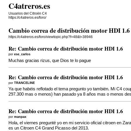
C4atreros.es
Usuarios del Citroën C4
https://c4atreros.es/foro/
Cambio correa de distribución motor HDI 1.6
https://c4atreros.es/foro/viewtopic.php?f=48&t=38946
Re: Cambio correa de distribución motor HDI 1.6
por
ese_carlos
Muchas gracias rizus, que Dios te lo pague
Re: Cambio correa de distribución motor HDI 1.6
por
TRANCELINE
Ya que habéis reflotado el tema pregunto yo también. Mi C4 coupé
297.300 mas o menos) han pasado ya 8 años mas o menos desde 
Re: Cambio correa de distribución motor HDI 1.6
por
manpax
Hola, el viernes pregunté yo en mi servicio oficial citroen en
es un Citroen C4 Grand Picasso del 2013.