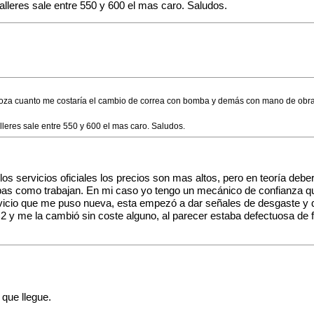
alleres sale entre 550 y 600 el mas caro. Saludos.
aragoza cuanto me costaría el cambio de correa con bomba y demás con mano de obr
leres sale entre 550 y 600 el mas caro. Saludos.
 servicios oficiales los precios son mas altos, pero en teoría debería
pas como trabajan. En mi caso yo tengo un mecánico de confianza qu
vicio que me puso nueva, esta empezó a dar señales de desgaste y q
C2 y me la cambió sin coste alguno, al parecer estaba defectuosa de
 que llegue.