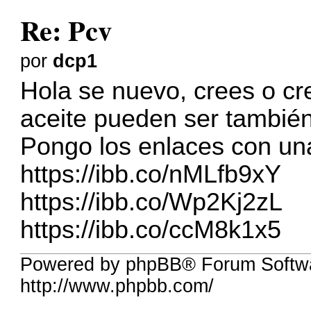
Re: Pcv
por
dcp1
Hola se nuevo, crees o c
aceite pueden ser también
Pongo los enlaces con una
https://ibb.co/nMLfb9xY
https://ibb.co/Wp2Kj2zL
https://ibb.co/ccM8k1x5
Powered by phpBB® Forum Softw
http://www.phpbb.com/