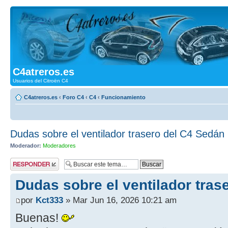
C4atreros.es
Usuarios del Citroën C4
C4atreros.es
‹
Foro C4
‹
C4
‹
Funcionamiento
Dudas sobre el ventilador trasero del C4 Sedán
Moderador:
Moderadores
Publicar una
respuesta
Dudas sobre el ventilador tras
por
Kct333
» Mar Jun 16, 2026 10:21 am
Buenas!