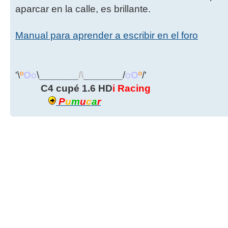
aparcar en la calle, es brillante.
Manual para aprender a escribir en el foro
'\
º
O
o
\
_______
/\
_______
/
o
O
º
/'
C4 cupé 1.6 HD
i
Racing
P
u
m
u
c
a
r