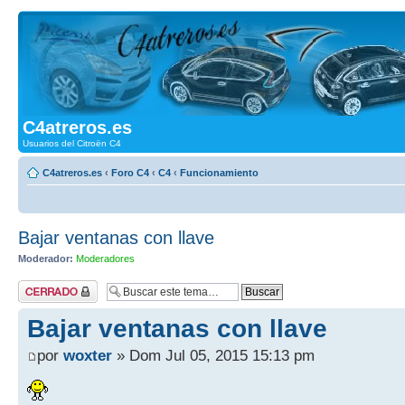
C4atreros.es
Usuarios del Citroën C4
C4atreros.es
‹
Foro C4
‹
C4
‹
Funcionamiento
Bajar ventanas con llave
Moderador:
Moderadores
Tema cerrado
Bajar ventanas con llave
por
woxter
» Dom Jul 05, 2015 15:13 pm