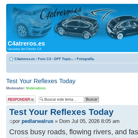
C4atreros.es
Usuarios del Citroën C4
C4atreros.es
‹
Foro C4
‹
OFF Topic...
‹
Fotografía.
Test Your Reflexes Today
Moderador:
Moderadores
Publicar una
respuesta
Test Your Reflexes Today
por
pedlarwalrus
» Dom Jul 05, 2026 8:05 am
Cross busy roads, flowing rivers, and fas