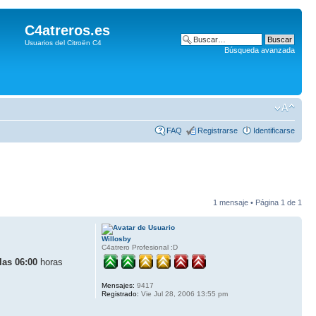
C4atreros.es
Usuarios del Citroën C4
Búsqueda avanzada
FAQ
Registrarse
Identificarse
1 mensaje • Página
1
de
1
Willosby
C4atrero Profesional :D
las 06:00
horas
Mensajes:
9417
Registrado:
Vie Jul 28, 2006 13:55 pm