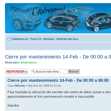
C4atreros.es
‹
Foro C4
‹
Noticias
‹
Noticias del foro.
Cierre por mantenimiento 14-Feb - De 00:00 a 
Moderador:
Moderadores
Publicar una
respuesta
Cierre por mantenimiento 14-Feb - De 00:00 a 06:00
por
Willosby
» Sab Ene 26, 2008 22:17 pm
Para trasladar la ubicación del servidor del centro de datos actual a ot
aproximadamente el foro permanecerá cerrado e inaccesible.
Saludos.