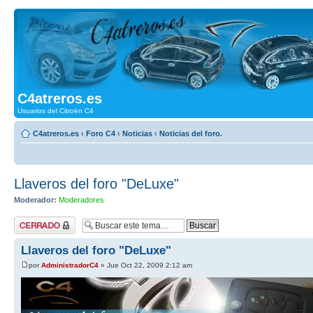
C4atreros.es
Usuarios del Citroën C4
C4atreros.es
‹
Foro C4
‹
Noticias
‹
Noticias del foro.
Llaveros del foro "DeLuxe"
Moderador:
Moderadores
Tema cerrado
Llaveros del foro "DeLuxe"
por
AdministradorC4
» Jue Oct 22, 2009 2:12 am