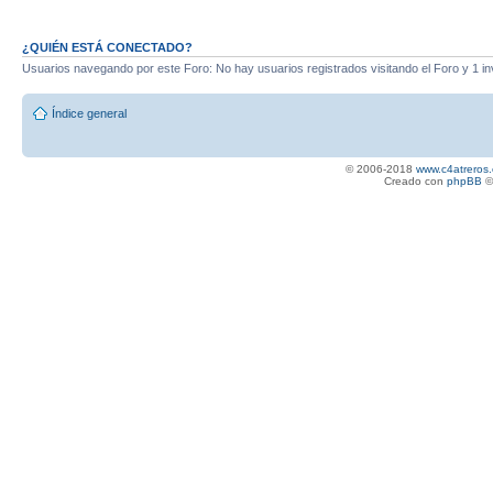
¿QUIÉN ESTÁ CONECTADO?
Usuarios navegando por este Foro: No hay usuarios registrados visitando el Foro y 1 in
Índice general
© 2006-2018
www.c4atreros.
Creado con
phpBB
©