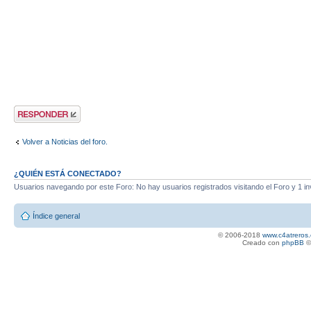
Publicar una
respuesta
Volver a Noticias del foro.
¿QUIÉN ESTÁ CONECTADO?
Usuarios navegando por este Foro: No hay usuarios registrados visitando el Foro y 1 in
Índice general
© 2006-2018
www.c4atreros.
Creado con
phpBB
©