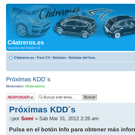
C4atreros.es
Usuarios del Citroën C4
C4atreros.es
‹
Foro C4
‹
Noticias
‹
Noticias del foro.
Próximas KDD´s
Moderador:
Moderadores
Publicar una
respuesta
Próximas KDD´s
por
Somi
» Sab Mar 31, 2012 2:26 am
Pulsa en el botón Info para obtener más info