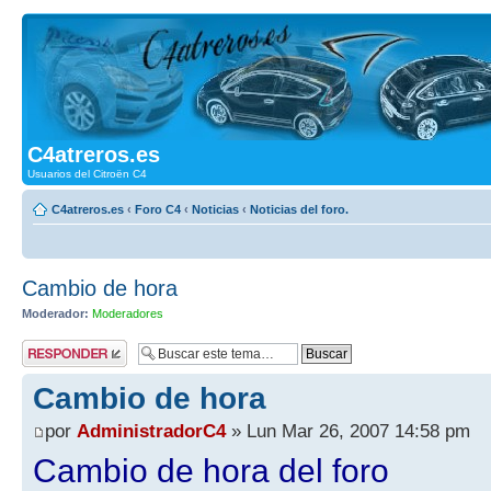
C4atreros.es
Usuarios del Citroën C4
C4atreros.es
‹
Foro C4
‹
Noticias
‹
Noticias del foro.
Cambio de hora
Moderador:
Moderadores
Publicar una
respuesta
Cambio de hora
por
AdministradorC4
» Lun Mar 26, 2007 14:58 pm
Cambio de hora del foro