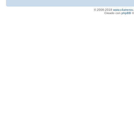
© 2006-2018
www.c4atreros.
Creado con
phpBB
©