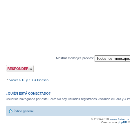
Mostrar mensajes previos:
Publicar una
respuesta
Volver a Tú y tu C4 Picasso
¿QUIÉN ESTÁ CONECTADO?
Usuarios navegando por este Foro: No hay usuarios registrados visitando el Foro y 4 in
Índice general
© 2006-2018
www.c4atreros.
Creado con
phpBB
©