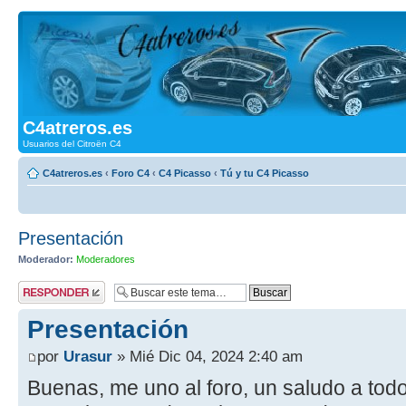
C4atreros.es
Usuarios del Citroën C4
C4atreros.es
‹
Foro C4
‹
C4 Picasso
‹
Tú y tu C4 Picasso
Presentación
Moderador:
Moderadores
Publicar una
respuesta
Presentación
por
Urasur
» Mié Dic 04, 2024 2:40 am
Buenas, me uno al foro, un saludo a tod