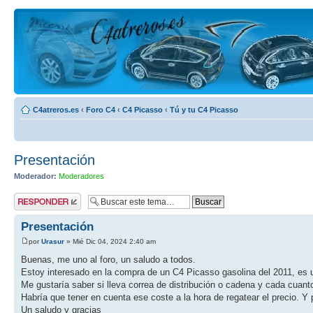
C4atreros.es
‹
Foro C4
‹
C4 Picasso
‹
Tú y tu C4 Picasso
Presentación
Moderador:
Moderadores
Publicar una
respuesta
Presentación
por
Urasur
» Mié Dic 04, 2024 2:40 am
Buenas, me uno al foro, un saludo a todos.
Estoy interesado en la compra de un C4 Picasso gasolina del 2011, es 
Me gustaría saber si lleva correa de distribución o cadena y cada cuant
Habría que tener en cuenta ese coste a la hora de regatear el precio. Y 
Un saludo y gracias