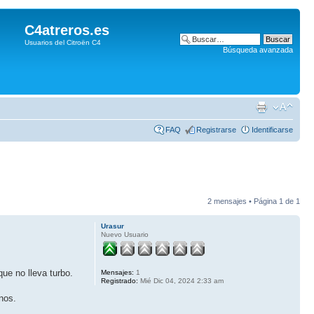
C4atreros.es
Usuarios del Citroën C4
Búsqueda avanzada
FAQ
Registrarse
Identificarse
2 mensajes • Página
1
de
1
Urasur
Nuevo Usuario
ue no lleva turbo.
Mensajes:
1
Registrado:
Mié Dic 04, 2024 2:33 am
nos.