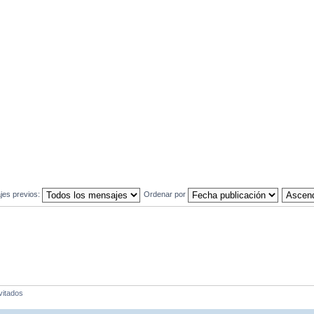
jes previos:
Ordenar por
vitados