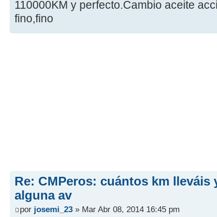
110000KM y perfecto.Cambio aceite ac
fino,fino
Re: CMPeros: cuántos km lleváis y
alguna av
por
josemi_23
» Mar Abr 08, 2014 16:45 pm