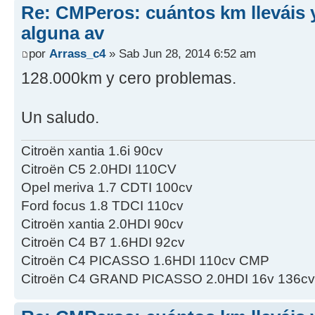
Re: CMPeros: cuántos km lleváis y
alguna av
por
Arrass_c4
» Sab Jun 28, 2014 6:52 am
128.000km y cero problemas.
Un saludo.
Citroën xantia 1.6i 90cv
Citroën C5 2.0HDI 110CV
Opel meriva 1.7 CDTI 100cv
Ford focus 1.8 TDCI 110cv
Citroën xantia 2.0HDI 90cv
Citroën C4 B7 1.6HDI 92cv
Citroën C4 PICASSO 1.6HDI 110cv CMP
Citroën C4 GRAND PICASSO 2.0HDI 16v 136cv 