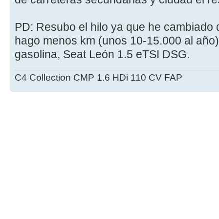
PD: Resubo el hilo ya que he cambiado 
hago menos km (unos 10-15.000 al año)
gasolina, Seat León 1.5 eTSI DSG.
C4 Collection CMP 1.6 HDi 110 CV FAP