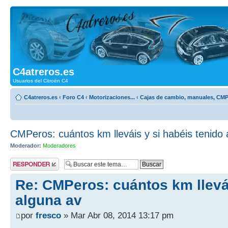
C4atreros.es
Usuarios del Citroën C4
C4atreros.es
‹
Foro C4
‹
Motorizaciones...
‹
Cajas de cambio, manuales, CM
CMPeros: cuántos km lleváis y si habéis tenido 
Moderador:
Moderadores
Publicar una
respuesta
Re: CMPeros: cuántos km llevái
alguna av
por
fresco
» Mar Abr 08, 2014 13:17 pm