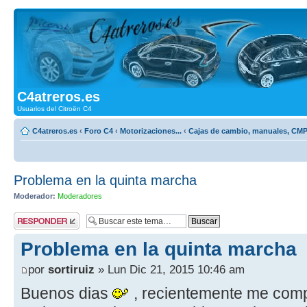
C4atreros.es
Usuarios del Citroën C4
C4atreros.es
‹
Foro C4
‹
Motorizaciones...
‹
Cajas de cambio, manuales, CM
Problema en la quinta marcha
Moderador:
Moderadores
Publicar una
respuesta
Problema en la quinta marcha
por
sortiruiz
» Lun Dic 21, 2015 10:46 am
Buenos dias
, recientemente me comp