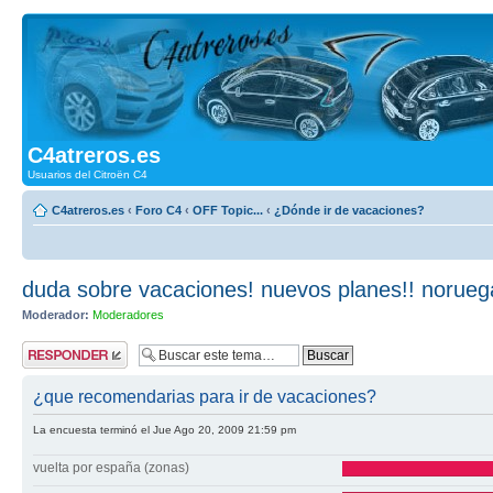
C4atreros.es
Usuarios del Citroën C4
C4atreros.es
‹
Foro C4
‹
OFF Topic...
‹
¿Dónde ir de vacaciones?
duda sobre vacaciones! nuevos planes!! norue
Moderador:
Moderadores
Publicar una
respuesta
¿que recomendarias para ir de vacaciones?
La encuesta terminó el Jue Ago 20, 2009 21:59 pm
vuelta por españa (zonas)