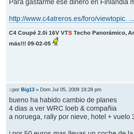
Para gastarme ese dinero en Finlandia 
http://www.c4atreros.es/foro/viewtopic. 
C4 Coupé 2.0i 16V VT
S
Techo Panorámico, An
más!!! 09-02-05
por
Big13
» Dom Jul 05, 2009 19:28 pm
bueno ha habido cambio de planes
4 dias a ver WRC loeb & compañia
a noruega, rally por nieve, hotel + vuelo
i por 50 euros mas llevas un coche de la