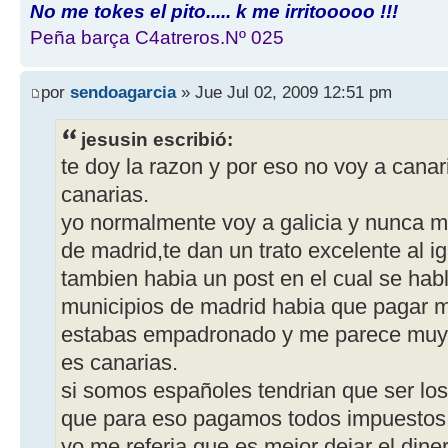
No me tokes el pito..... k me irritooooo !!!
Peña barça C4atreros.Nº 025
por
sendoagarcia
» Jue Jul 02, 2009 12:51 pm
jesusin escribió:
te doy la razon y por eso no voy a cana
canarias.
yo normalmente voy a galicia y nunca 
de madrid,te dan un trato excelente al ig
tambien habia un post en el cual se ha
municipios de madrid habia que pagar ma
estabas empadronado y me parece muy 
es canarias.
si somos españoles tendrian que ser los
que para eso pagamos todos impuestos
yo me referia que es mejor dejar el dine