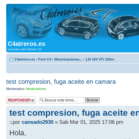
C4atreros.es
Usuarios del Citroën C4
C4atreros.es
‹
Foro C4
‹
Motorizaciones...
‹
1.6i 16V VTi 120cv
test compresion, fuga aceite en camara
Moderador:
Moderadores
Publicar una
respuesta
test compresion, fuga aceite 
por
cansado2930
» Sab Mar 01, 2025 17:06 pm
Hola,