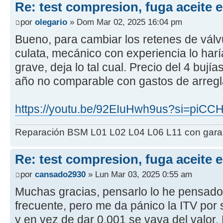
Re: test compresion, fuga aceite 
por
olegario
» Dom Mar 02, 2025 16:04 pm
Bueno, para cambiar los retenes de válv
culata, mecánico con experiencia lo haría
grave, deja lo tal cual. Precio del 4 buj
año no comparable con gastos de arregl
https://youtu.be/92EIuHwh9us?si=pi
Reparación BSM L01 L02 L04 L06 L11 con garant
Re: test compresion, fuga aceite 
por
cansado2930
» Lun Mar 03, 2025 0:55 am
Muchas gracias, pensarlo lo he pensado 
frecuente, pero me da pánico la ITV por s
y en vez de dar 0,001 se vaya del valor