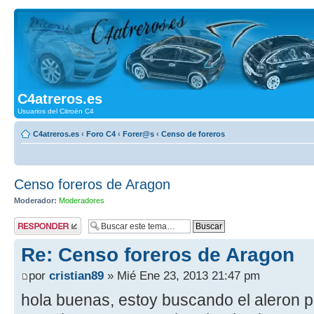
C4atreros.es
Usuarios del Citroën C4
C4atreros.es
‹
Foro C4
‹
Forer@s
‹
Censo de foreros
Censo foreros de Aragon
Moderador:
Moderadores
Publicar una
respuesta
Re: Censo foreros de Aragon
por
cristian89
» Mié Ene 23, 2013 21:47 pm
hola buenas, estoy buscando el aleron p