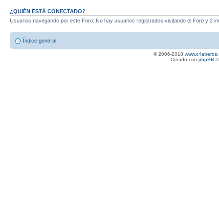
¿QUIÉN ESTÁ CONECTADO?
Usuarios navegando por este Foro: No hay usuarios registrados visitando el Foro y 2 in
Índice general
© 2006-2018
www.c4atreros.
Creado con
phpBB
©